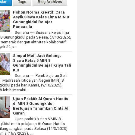
ular
Tags
Blog Archives
Pohon Norma Kreatif: Cara
Asyik Siswa Kelas Lima MIN 8
Gunungkidul Belajar
Pancasila
Semanu ---- Suasana kelas lima
 8 Gunungkidul pada Selasa, (7/10/2025),
at semarak dengan aktivitas kolaboratif.
ak 32 p...
Simpul Mati Jadi Gelang,
Siswa Kelas 5 MIN 8
Gunungkidul Belajar Kriya Tali
Kur
Semanu ---- Pembelajaran Seni
i Madrasah Ibtidaiyah Negeri (MIN) 8
kidul pada hari Kamis, (9/10/2025),
 lebih interakti...
Ujian Praktik Al Quran Hadits
di MIN 8 Gunungkidul
Bertujuan Tanamkan Cinta Al
Quran
Ujian praktik kelas 6 MIN 8
kidul mata pelajaran Al Quran Hadits
dilangsungkan pada Selasa (14/3/2023)
mis (16/3/2023). ...