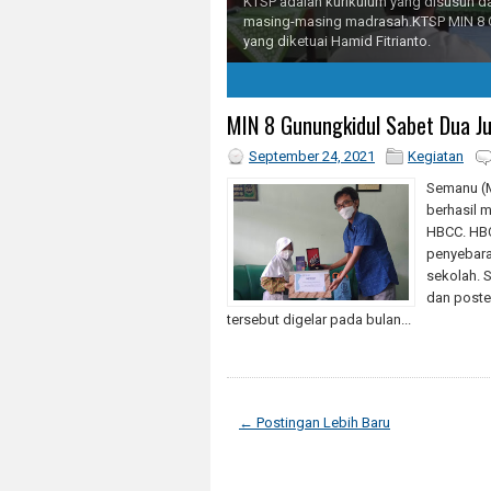
KTSP adalah kurikulum yang disusun 
masing-masing madrasah.KTSP MIN 8 G
yang diketuai Hamid Fitrianto.
2
3
4
5
MIN 8 Gunungkidul Sabet Dua 
September 24, 2021
Kegiatan
Semanu (M
berhasil 
HBCC. HBC
penyebaran
sekolah. 
dan poste
tersebut digelar pada bulan...
← Postingan Lebih Baru