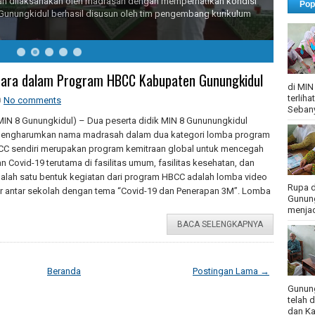
dan dilaksanakan oleh madrasah dengan memperhatikan kondisi
Pop
unungkidul berhasil disusun oleh tim pengembang kurikulum
Juara dalam Program HBCC Kabupaten Gunungkidul
di MIN
terlih
No comments
Sebany
IN 8 Gunungkidul) – Dua peserta didik MIN 8 Gununungkidul
mengharumkan nama madrasah dalam dua kategori lomba program
C sendiri merupakan program kemitraan global untuk mencegah
 Covid-19 terutama di fasilitas umum, fasilitas kesehatan, dan
Salah satu bentuk kegiatan dari program HBCC adalah lomba video
Rupa d
r antar sekolah dengan tema “Covid-19 dan Penerapan 3M”. Lomba
Gunung
menjadi
BACA SELENGKAPNYA
Beranda
Postingan Lama →
Gunung
telah 
dan Ka