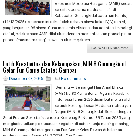
Asesmen Moderasi Beragama (AMB) secara
serentak bersama madrasah lain di
Kabupaten Gunungkidul pada hari Kamis,
(11/12/2025). Asesmen ini diikuti oleh seluruh siswa kelas IV, V, dan VI,
yang berjumlah 96 siswa. Guna menjamin efisiensi dan adaptasi teknologi
digital, pelaksanaan AMB dilakukan dengan memanfaatkan ponsel pintar
pribadi (masing-masing) siswa untuk mengakses...
BACA SELENGKAPNYA
Latih Kreativitas dan Kekompakan, MIN 8 Gunungkidul
Gelar Fun Game Estafet Gambar
Desember 08, 2025
No comments
Semanu --- Semangat Hari Amal Bhakti
(HAB) ke-80 Kementerian Agama Republik
Indonesia Tahun 2026 disambut meriah oleh
seluruh keluarga besar Madrasah Ibtidaiyah
Negeri (MIN) 8 Gunungkidul. Sesuai dengan
Surat Edaran Sekretaris Jenderal Kemenag RI Nomor 39 Tahun 2025 yang
menginstruksikan pelaksanaan kegiatan di satuan kerja masing-masing,
MIN 8 Gunungkidul mengadakan Fun Game Kelas Bawah di halaman
madrasah pada Senin, (8/12/2025). Fun Game...