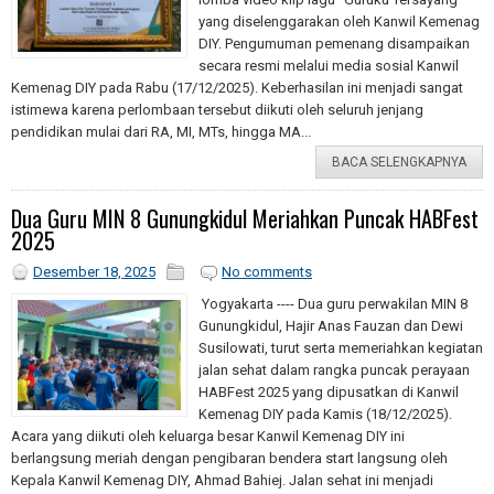
yang diselenggarakan oleh Kanwil Kemenag
DIY. Pengumuman pemenang disampaikan
secara resmi melalui media sosial Kanwil
Kemenag DIY pada Rabu (17/12/2025). Keberhasilan ini menjadi sangat
istimewa karena perlombaan tersebut diikuti oleh seluruh jenjang
pendidikan mulai dari RA, MI, MTs, hingga MA...
BACA SELENGKAPNYA
Dua Guru MIN 8 Gunungkidul Meriahkan Puncak HABFest
2025
Desember 18, 2025
No comments
Yogyakarta ---- Dua guru perwakilan MIN 8
Gunungkidul, Hajir Anas Fauzan dan Dewi
Susilowati, turut serta memeriahkan kegiatan
jalan sehat dalam rangka puncak perayaan
HABFest 2025 yang dipusatkan di Kanwil
Kemenag DIY pada Kamis (18/12/2025).
Acara yang diikuti oleh keluarga besar Kanwil Kemenag DIY ini
berlangsung meriah dengan pengibaran bendera start langsung oleh
Kepala Kanwil Kemenag DIY, Ahmad Bahiej. Jalan sehat ini menjadi