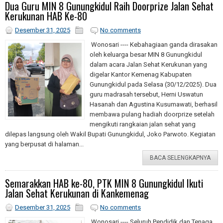
Dua Guru MIN 8 Gunungkidul Raih Doorprize Jalan Sehat
Kerukunan HAB Ke-80
Desember 31, 2025
No comments
Wonosari ---- Kebahagiaan ganda dirasakan
oleh keluarga besar MIN 8 Gunungkidul
dalam acara Jalan Sehat Kerukunan yang
digelar Kantor Kemenag Kabupaten
Gunungkidul pada Selasa (30/12/2025). Dua
guru madrasah tersebut, Herni Uswatun
Hasanah dan Agustina Kusumawati, berhasil
membawa pulang hadiah doorprize setelah
mengikuti rangkaian jalan sehat yang
dilepas langsung oleh Wakil Bupati Gunungkidul, Joko Parwoto. Kegiatan
yang berpusat di halaman...
BACA SELENGKAPNYA
Semarakkan HAB ke-80, PTK MIN 8 Gunungkidul Ikuti
Jalan Sehat Kerukunan di Kankemenag
Desember 31, 2025
No comments
Wonosari ---- Seluruh Pendidik dan Tenaga