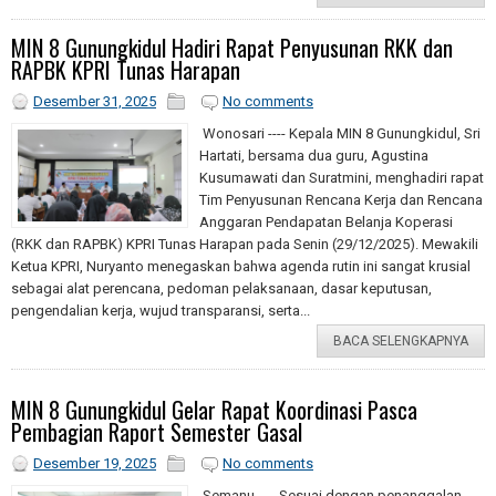
MIN 8 Gunungkidul Hadiri Rapat Penyusunan RKK dan
RAPBK KPRI Tunas Harapan
Desember 31, 2025
No comments
Wonosari ---- Kepala MIN 8 Gunungkidul, Sri
Hartati, bersama dua guru, Agustina
Kusumawati dan Suratmini, menghadiri rapat
Tim Penyusunan Rencana Kerja dan Rencana
Anggaran Pendapatan Belanja Koperasi
(RKK dan RAPBK) KPRI Tunas Harapan pada Senin (29/12/2025). Mewakili
Ketua KPRI, Nuryanto menegaskan bahwa agenda rutin ini sangat krusial
sebagai alat perencana, pedoman pelaksanaan, dasar keputusan,
pengendalian kerja, wujud transparansi, serta...
BACA SELENGKAPNYA
MIN 8 Gunungkidul Gelar Rapat Koordinasi Pasca
Pembagian Raport Semester Gasal
Desember 19, 2025
No comments
Semanu ---- Sesuai dengan penanggalan