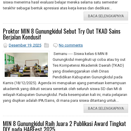
siswa menerima hasil evaluasi belajar mereka selama satu semester
terakhir sebagai bentuk apresiasi atas kerja keras dan dedikasi...
BACA SELENGKAPNYA
Proktor MIN 8 Gunungkidul Sebut Try Out TKAD Sains
Berjalan Kondusif
Desember 19, 2025
No comments
Semanu ---- Siswa kelas 6 MIN 8
Gunungkidul mengikuti uji coba atau try out
Tes Kompetensi Akademik Daerah (TKAD)
yang diselenggarakan oleh Dinas
Pendidikan Kabupaten Gunungkidul pada
Kamis (18/12/2025). Agenda ini merupakan ajang pemetaan kemampuan
akademik yang diikuti secara serentak oleh seluruh siswa SD dan MI di
wilayah Kabupaten Gunungkidul. Pada kesempatan kali ini, mata pelajaran
yang diujikan adalah IPA/Sains, di mana para siswa ditantang untuk...
BACA SELENGKAPNYA
MIN 8 Gunungkidul Raih Juara 2 Publikasi Award Tingkat
DIY pada HABFest 2025