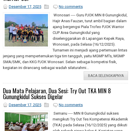
Desember 17, 2025
No comments
Wonosari ---- Guru PJOK MIN 8 Gunungkidul,
Hajir Anas Fauzan, turut ambil bagian dalam
ajang bergengsi Piala Trofeo PJOK Warrior
CUP Area Gunungkidul yang
diselenggarakan di Lapangan Kepek Raya,
Wonosari, pada Selasa (16/12/2025).
Turnamen ini menjadi ajang pertemuan lintas
jenjang yang mempertemukan tiga tim tangguh, yaitu MGMP MTs, MGMP
SMA/SMK, dan KKG PJOK Wonosari. Selain sebagai kompetisi fisik,
kegiatan ini dirancang sebagai wadah silaturahmi...
BACA SELENGKAPNYA
Dua Mata Pelajaran, Dua Sesi: Try Out TKA MIN 8
Gunungkidul Sukses Digelar
Desember 17, 2025
No comments
Semanu ---- MIN 8 Gunungkidul sukses
mengikuti Try Out Tes Kompetensi Akademik
(TKA) pada Selasa (16/12/2025) yang diikuti
oleh seluruh siswa kelas 6. Kegiatan yang