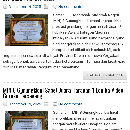
Desember 19, 2025
No comments
Semanu ---- Madrasah Ibtidaiyah Negeri
(MIN) 8 Gunungkidul berhasil menorehkan
prestasi gemilang dengan meraih Juara 2
Publikasi Award kategori Madrasah
Ibtidaiyah (MI) dalam ajang bergengsi yang
diselenggarakan oleh Kanwil Kemenag DIY.
Kompetisi ini diikuti oleh seluruh MI, baik
negeri maupun swasta, di wilayah Provinsi Daerah Istimewa Yogyakarta
sebagai bentuk apresiasi terhadap keterbukaan informasi dan kreativitas
publikasi madrasah. Pengumuman pemenang...
BACA SELENGKAPNYA
MIN 8 Gunungkidul Sabet Juara Harapan 1 Lomba Video
Guruku Tersayang
Desember 19, 2025
No comments
Semanu --- MIN 8 Gunungkidul berhasil
menorehkan prestasi membanggakan
dengan meraih Juara Harapan 1 dalam
lomba video klip lagu "Guruku Tersayang"