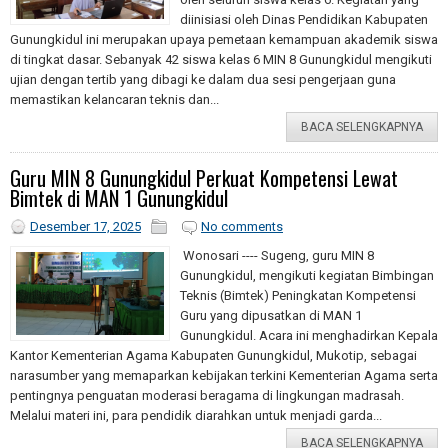
diinisiasi oleh Dinas Pendidikan Kabupaten
Gunungkidul ini merupakan upaya pemetaan kemampuan akademik siswa
di tingkat dasar. Sebanyak 42 siswa kelas 6 MIN 8 Gunungkidul mengikuti
ujian dengan tertib yang dibagi ke dalam dua sesi pengerjaan guna
memastikan kelancaran teknis dan...
BACA SELENGKAPNYA
Guru MIN 8 Gunungkidul Perkuat Kompetensi Lewat
Bimtek di MAN 1 Gunungkidul
Desember 17, 2025
No comments
Wonosari ---- Sugeng, guru MIN 8
Gunungkidul, mengikuti kegiatan Bimbingan
Teknis (Bimtek) Peningkatan Kompetensi
Guru yang dipusatkan di MAN 1
Gunungkidul. Acara ini menghadirkan Kepala
Kantor Kementerian Agama Kabupaten Gunungkidul, Mukotip, sebagai
narasumber yang memaparkan kebijakan terkini Kementerian Agama serta
pentingnya penguatan moderasi beragama di lingkungan madrasah.
Melalui materi ini, para pendidik diarahkan untuk menjadi garda...
BACA SELENGKAPNYA