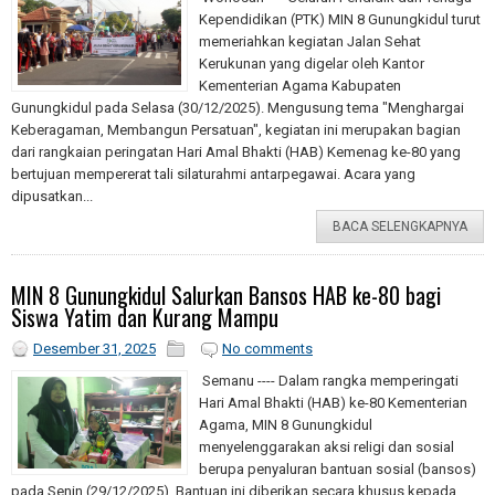
Kependidikan (PTK) MIN 8 Gunungkidul turut
memeriahkan kegiatan Jalan Sehat
Kerukunan yang digelar oleh Kantor
Kementerian Agama Kabupaten
Gunungkidul pada Selasa (30/12/2025). Mengusung tema "Menghargai
Keberagaman, Membangun Persatuan", kegiatan ini merupakan bagian
dari rangkaian peringatan Hari Amal Bhakti (HAB) Kemenag ke-80 yang
bertujuan mempererat tali silaturahmi antarpegawai. Acara yang
dipusatkan...
BACA SELENGKAPNYA
MIN 8 Gunungkidul Salurkan Bansos HAB ke-80 bagi
Siswa Yatim dan Kurang Mampu
Desember 31, 2025
No comments
Semanu ---- Dalam rangka memperingati
Hari Amal Bhakti (HAB) ke-80 Kementerian
Agama, MIN 8 Gunungkidul
menyelenggarakan aksi religi dan sosial
berupa penyaluran bantuan sosial (bansos)
pada Senin (29/12/2025). Bantuan ini diberikan secara khusus kepada