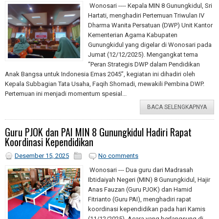
Wonosari ---- Kepala MIN 8 Gunungkidul, Sri
Hartati, menghadiri Pertemuan Triwulan IV
Dharma Wanita Persatuan (DWP) Unit Kantor
Kementerian Agama Kabupaten
Gunungkidul yang digelar di Wonosari pada
Jumat (12/12/2025). Mengangkat tema
“Peran Strategis DWP dalam Pendidikan
Anak Bangsa untuk Indonesia Emas 2045”, kegiatan ini dihadiri oleh
Kepala Subbagian Tata Usaha, Faqih Shomadi, mewakili Pembina DWP.
Pertemuan ini menjadi momentum spesial...
BACA SELENGKAPNYA
Guru PJOK dan PAI MIN 8 Gunungkidul Hadiri Rapat
Koordinasi Kependidikan
Desember 15, 2025
No comments
Wonosari --- Dua guru dari Madrasah
Ibtidaiyah Negeri (MIN) 8 Gunungkidul, Hajir
Anas Fauzan (Guru PJOK) dan Hamid
Fitrianto (Guru PAI), menghadiri rapat
koordinasi kependidikan pada hari Kamis
(11/12/2025). Acara yang berlangsung di