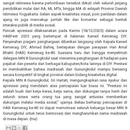
sangat istimewa karena perlombaan tersebut diikuti oleh seluruh jenjang
pendidikan mulai dari RA, MI, MTs, hingga MA di wilayah Provinsi Daerah
Istimewa Yogyakarta. Selain aspek kreativitas visual, poin penilaian dalam
ajang ini juga mencakup jumlah
like
dan komentar sebagai bentuk
interaksi publik di media sosial.
Puncak apresiasi dilaksanakan pada Kamis (18/12/2025) dalam acara
HABFest 2025 yang bertempat di halaman Kanwil Kemenag DIY.
Penyerahan piagam penghargaan diberikan langsung oleh Kepala Kanwil
Kemenag DIY, Ahmad Bahiej, bertepatan dengan perayaan Hari Amal
Bhakti (HAB) Kemenag ke-80. Suasana haru dan bangga menyelimuti
delegasi MIN 8 Gunungkidul saat menerima penghargaan di hadapan para
pejabat dan peserta dari berbagai kabupaten/kota lainnya di DIY. Prestasi
ini membuktikan bahwa madrasah dari Gunungkidul mampu bersaing
secara kompetitif di tingkat provinsi dalam bidang kreativitas digital.
Kepala MIN 8 Gunungkidul, Sri Hartati, mengungkapkan rasa syukur dan
apresiasi yang mendalam atas pencapaian luar biasa ini. "Prestasi ini
adalah buah dari kerja keras, kerja sama, dan dukungan tanpa henti dari
seluruh siswa serta orang tua yang sangat antusias memberikan
dukungan melalui media sosial," ujarnya. Beliau berharap pencapaian di
HAB Kemenag ke-80 ini dapat memotivasi seluruh keluarga besar MIN 8
Gunungkidul untuk terus berinovasi dan mengharumkan nama madrasah
di masa depan. (tna)