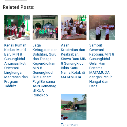
Related Posts:
Kenali Rumah
Jaga
Asah
Sambut
Kedua, Murid
Kebugaran dan
Kreativitas dan
Generasi
Baru MIN 8
Soliditas, Guru
Keakraban,
Rabbani, MIN 8
Gunungkidul
dan Tenaga
Siswa Baru MIN
Gunungkidul
Antusias Ikuti
Kependidikan
8 Gunungkidul
Gelar Hari
Orientasi
MIN 8
Bikin Kartu
Pertama
Lingkungan
Gunungkidul
Nama Kotak di
MATAMUDA
Madrasah dan
Ikuti Senam
MATAMUDA
dengan Penuh
Program
Pagi Bersama
Hangat dan
Tahfidz
ASN Kemenag
Ceria
di KUA
Rongkop
Tanamkan