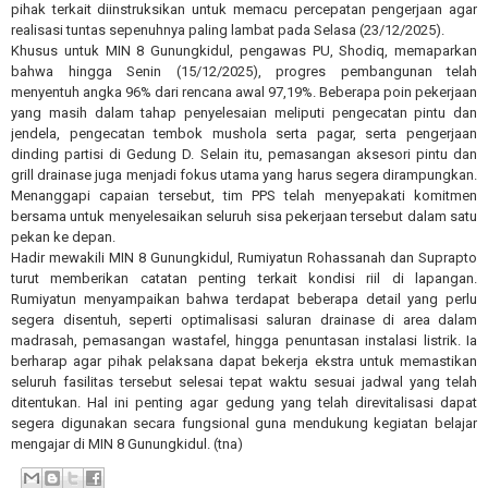
pihak terkait diinstruksikan untuk memacu percepatan pengerjaan agar
realisasi tuntas sepenuhnya paling lambat pada Selasa (23/12/2025).
Khusus untuk MIN 8 Gunungkidul, pengawas PU, Shodiq, memaparkan
bahwa hingga Senin (15/12/2025), progres pembangunan telah
menyentuh angka 96% dari rencana awal 97,19%. Beberapa poin pekerjaan
yang masih dalam tahap penyelesaian meliputi pengecatan pintu dan
jendela, pengecatan tembok mushola serta pagar, serta pengerjaan
dinding partisi di Gedung D. Selain itu, pemasangan aksesori pintu dan
grill drainase juga menjadi fokus utama yang harus segera dirampungkan.
Menanggapi capaian tersebut, tim PPS telah menyepakati komitmen
bersama untuk menyelesaikan seluruh sisa pekerjaan tersebut dalam satu
pekan ke depan.
Hadir mewakili MIN 8 Gunungkidul, Rumiyatun Rohassanah dan Suprapto
turut memberikan catatan penting terkait kondisi riil di lapangan.
Rumiyatun menyampaikan bahwa terdapat beberapa detail yang perlu
segera disentuh, seperti optimalisasi saluran drainase di area dalam
madrasah, pemasangan wastafel, hingga penuntasan instalasi listrik. Ia
berharap agar pihak pelaksana dapat bekerja ekstra untuk memastikan
seluruh fasilitas tersebut selesai tepat waktu sesuai jadwal yang telah
ditentukan. Hal ini penting agar gedung yang telah direvitalisasi dapat
segera digunakan secara fungsional guna mendukung kegiatan belajar
mengajar di MIN 8 Gunungkidul. (tna)