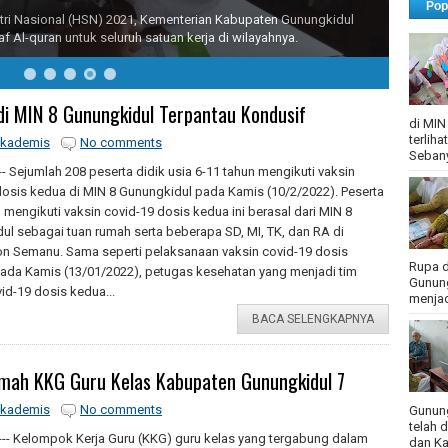
Pop
i Nasional (HSN) 2021, Kementerian Kabupaten Gunungkidul
quran untuk seluruh satuan kerja di wilayahnya.
 di MIN 8 Gunungkidul Terpantau Kondusif
di MIN
terlih
kademis
No comments
Sebany
- Sejumlah 208 peserta didik usia 6-11 tahun mengikuti vaksin
dosis kedua di MIN 8 Gunungkidul pada Kamis (10/2/2022). Peserta
 mengikuti vaksin covid-19 dosis kedua ini berasal dari MIN 8
ul sebagai tuan rumah serta beberapa SD, MI, TK, dan RA di
 Semanu. Sama seperti pelaksanaan vaksin covid-19 dosis
Rupa d
ada Kamis (13/01/2022), petugas kesehatan yang menjadi tim
Gunung
id-19 dosis kedua...
menjadi
BACA SELENGKAPNYA
umah KKG Guru Kelas Kabupaten Gunungkidul 7
kademis
No comments
Gunung
telah 
-- Kelompok Kerja Guru (KKG) guru kelas yang tergabung dalam
dan Ka