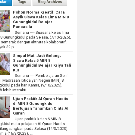
ular
Tags
Blog Archives
Pohon Norma Kreatif: Cara
Asyik Siswa Kelas Lima MIN 8
Gunungkidul Belajar
Pancasila
Semanu ---- Suasana kelas lima
 8 Gunungkidul pada Selasa, (7/10/2025),
at semarak dengan aktivitas kolaboratif.
ak 32 p...
Simpul Mati Jadi Gelang,
Siswa Kelas 5 MIN 8
Gunungkidul Belajar Kriya Tali
Kur
Semanu ---- Pembelajaran Seni
i Madrasah Ibtidaiyah Negeri (MIN) 8
kidul pada hari Kamis, (9/10/2025),
 lebih interakti...
Ujian Praktik Al Quran Hadits
di MIN 8 Gunungkidul
Bertujuan Tanamkan Cinta Al
Quran
Ujian praktik kelas 6 MIN 8
kidul mata pelajaran Al Quran Hadits
dilangsungkan pada Selasa (14/3/2023)
mis (16/3/2023). ...