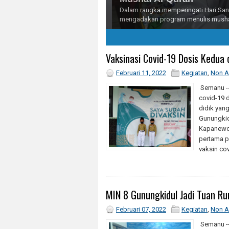
Dalam rangka memperingati Hari Santr
mengadakan program menulis mushaf Al-
2
3
4
5
Vaksinasi Covid-19 Dosis Kedua
Februari 11, 2022
Kegiatan
,
Non A
Semanu --
covid-19 
didik yang
Gunungkid
Kapanewon
pertama p
vaksin cov
MIN 8 Gunungkidul Jadi Tuan R
Februari 07, 2022
Kegiatan
,
Non A
Semanu --