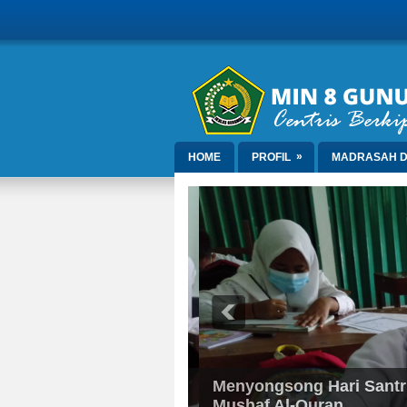
»
HOME
PROFIL
MADRASAH D
Menyongsong Hari Santri, 
Mushaf Al-Quran