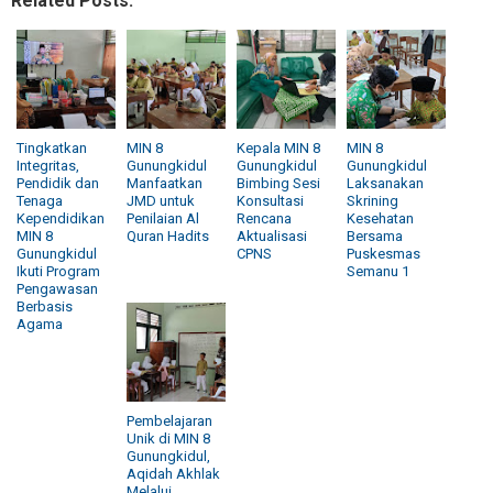
Related Posts:
Tingkatkan
MIN 8
Kepala MIN 8
MIN 8
Integritas,
Gunungkidul
Gunungkidul
Gunungkidul
Pendidik dan
Manfaatkan
Bimbing Sesi
Laksanakan
Tenaga
JMD untuk
Konsultasi
Skrining
Kependidikan
Penilaian Al
Rencana
Kesehatan
MIN 8
Quran Hadits
Aktualisasi
Bersama
Gunungkidul
CPNS
Puskesmas
Ikuti Program
Semanu 1
Pengawasan
Berbasis
Agama
Pembelajaran
Unik di MIN 8
Gunungkidul,
Aqidah Akhlak
Melalui