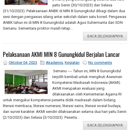
yaitu Senin (30/10/2023) dan Selasa
(31/10/2023). Pelaksanaan ANBK di MIN 8 Gunungkidul dibagi dalam dua
sesi dengan pengawas silang antar sekolah dalam satu korwil. Pengawas
ANBK tahun ini di MIN 8 Gunungkidul adalah Agus Suhermanta dari SDN
Semanu. Sementara proktor masih tetap...
BACA SELENGKAPNYA
Pelaksanaan AKMI MIN 8 Gunungkidul Berjalan Lancar
Oktober 04, 2023
Akademis
,
Kegiatan
No comments
Semanu ---- Tahun ini, MIN 8 Gunungkidul
terpilih kembali untuk mengikuti Asesmen
Kompetensi Madrasah Indonesia (AKMI).
AKMI merupakan evaluasi yang
dilaksanakan oleh Kementerian Agama RI
untuk mengukur kompetensi peserta didik madrasah dalam bidang
literasi membaca, literasi numerasi, literasi sains, literasi sosial budaya,
dan survei karakter. AKMI sendiri dilaksanakan selama dua hari yaitu Senin
(2/10/2023) dan Selasa (3/10/2023). Peserta...
BACA SELENGKAPNYA