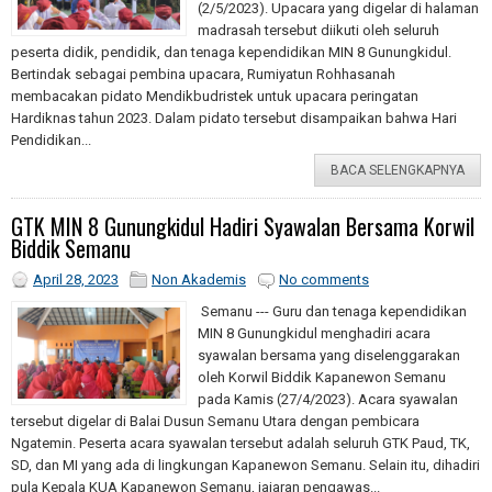
(2/5/2023). Upacara yang digelar di halaman
madrasah tersebut diikuti oleh seluruh
peserta didik, pendidik, dan tenaga kependidikan MIN 8 Gunungkidul.
Bertindak sebagai pembina upacara, Rumiyatun Rohhasanah
membacakan pidato Mendikbudristek untuk upacara peringatan
Hardiknas tahun 2023. Dalam pidato tersebut disampaikan bahwa Hari
Pendidikan...
BACA SELENGKAPNYA
GTK MIN 8 Gunungkidul Hadiri Syawalan Bersama Korwil
Biddik Semanu
April 28, 2023
Non Akademis
No comments
Semanu --- Guru dan tenaga kependidikan
MIN 8 Gunungkidul menghadiri acara
syawalan bersama yang diselenggarakan
oleh Korwil Biddik Kapanewon Semanu
pada Kamis (27/4/2023). Acara syawalan
tersebut digelar di Balai Dusun Semanu Utara dengan pembicara
Ngatemin. Peserta acara syawalan tersebut adalah seluruh GTK Paud, TK,
SD, dan MI yang ada di lingkungan Kapanewon Semanu. Selain itu, dihadiri
pula Kepala KUA Kapanewon Semanu, jajaran pengawas...