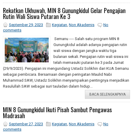
Rekatkan Ukhuwah, MIN 8 Gunungkidul Gelar Pengajian
Rutin Wali Siswa Putaran Ke 3
September 29, 2023
Kegiatan
,
Non Akademis
No
comments
Semanu ---- Salah satu program MIN 8
Gunungkidul adalah adanya pengajian rutin
wali siswa dengan jangka waktu tiga
bulanan sekali. Pengajian rutin wali siswa ini
telah memasuki putaran ke 3 pada Jumat
(29/9/2023). Pengajian ini mengundang Ustadz Solikhin dari KUA Semanu
sebagai pembicara. Bersamaan dengan peringatan Maulid Nabi
Muhammad SAW, Ustadz Solikhin menyampaikan pentingnya menjadikan
Rasulullah SAW sebagai suri tauladan dalam hidup...
BACA SELENGKAPNYA
MIN 8 Gunungkidul Ikuti Pisah Sambut Pengawas
Madrasah
September 27, 2023
Kegiatan
,
Non Akademis
No
comments