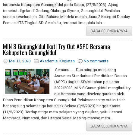
Indonesia Kabupaten Gunungkidul pada Sabtu, (27/5/2023). Ajang
tersebut digelar di Gedung Olahraga Siyono, Gunungkidul. Penilaian
secara keseluruhan, Gita Bahana Mindela meraih Juara 2 Kategori Display
Pemula HTS Tingkat SD. Selain itu, terdapat lima piala lain...
BACA SELENGKAPNYA
MIN 8 Gunungkidul Ikuti Try Out ASPD Bersama
Kabupaten Gunungkidul
Mei 11, 2023
Akademis
,
Kegiatan
No comments
Semanu ---- Dua minggu menjelang
Asesmen Standarisasi Pendidikan Daerah
(ASPD) tingkat SD/MI tahun pelajaran
2022/2023, MIN 8 Gunungkidul mengikuti try
out bersama yang diselenggarakan oleh
Dinas Pendidikan Kabupaten Gunungkidul. Pelaksanaan try out ini telah
berlangsung selama tiga hari sejak Selasa (9/5/2023) hingga Kamis
(11/5/2023). Terdapat tiga mata pelajaran yang diujikan, yaitu Literasi
Membaca, Numerasi, dan Literasi Sains. Masing-masing mata...
BACA SELENGKAPNYA