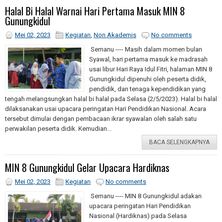
Halal Bi Halal Warnai Hari Pertama Masuk MIN 8
Gunungkidul
Mei 02, 2023
Kegiatan
,
Non Akademis
No comments
Semanu ---- Masih dalam momen bulan
Syawal, hari pertama masuk ke madrasah
usai libur Hari Raya Idul Fitri, halaman MIN 8
Gunungkidul dipenuhi oleh peserta didik,
pendidik, dan tenaga kependidikan yang
tengah melangsungkan halal bi halal pada Selasa (2/5/2023). Halal bi halal
dilaksanakan usai upacara peringatan Hari Pendidikan Nasional. Acara
tersebut dimulai dengan pembacaan ikrar syawalan oleh salah satu
perwakilan peserta didik. Kemudian...
BACA SELENGKAPNYA
MIN 8 Gunungkidul Gelar Upacara Hardiknas
Mei 02, 2023
Kegiatan
No comments
Semanu ---- MIN 8 Gunungkidul adakan
upacara peringatan Hari Pendidikan
Nasional (Hardiknas) pada Selasa