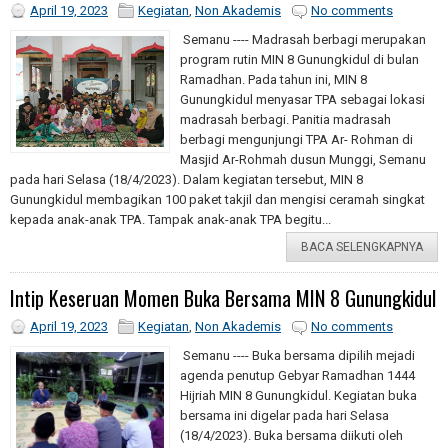
April 19, 2023
Kegiatan
,
Non Akademis
No comments
Semanu ---- Madrasah berbagi merupakan
program rutin MIN 8 Gunungkidul di bulan
Ramadhan. Pada tahun ini, MIN 8
Gunungkidul menyasar TPA sebagai lokasi
madrasah berbagi. Panitia madrasah
berbagi mengunjungi TPA Ar- Rohman di
Masjid Ar-Rohmah dusun Munggi, Semanu
pada hari Selasa (18/4/2023). Dalam kegiatan tersebut, MIN 8
Gunungkidul membagikan 100 paket takjil dan mengisi ceramah singkat
kepada anak-anak TPA. Tampak anak-anak TPA begitu...
BACA SELENGKAPNYA
Intip Keseruan Momen Buka Bersama MIN 8 Gunungkidul
April 19, 2023
Kegiatan
,
Non Akademis
No comments
Semanu ---- Buka bersama dipilih mejadi
agenda penutup Gebyar Ramadhan 1444
Hijriah MIN 8 Gunungkidul. Kegiatan buka
bersama ini digelar pada hari Selasa
(18/4/2023). Buka bersama diikuti oleh