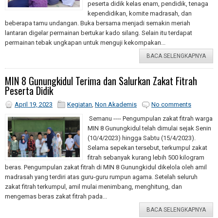
peserta didik kelas enam, pendidik, tenaga
kependidikan, komite madrasah, dan
beberapa tamu undangan. Buka bersama menjadi semakin meriah
lantaran digelar permainan bertukar kado silang. Selain itu terdapat
permainan tebak ungkapan untuk menguji kekompakan...
BACA SELENGKAPNYA
MIN 8 Gunungkidul Terima dan Salurkan Zakat Fitrah
Peserta Didik
April 19, 2023
Kegiatan
,
Non Akademis
No comments
Semanu ---- Pengumpulan zakat fitrah warga
MIN 8 Gunungkidul telah dimulai sejak Senin
(10/4/2023) hingga Sabtu (15/4/2023).
Selama sepekan tersebut, terkumpul zakat
fitrah sebanyak kurang lebih 500 kilogram
beras. Pengumpulan zakat fitrah di MIN 8 Gunungkidul dikelola oleh amil
madrasah yang terdiri atas guru-guru rumpun agama. Setelah seluruh
zakat fitrah terkumpul, amil mulai menimbang, menghitung, dan
mengemas beras zakat fitrah pada...
BACA SELENGKAPNYA