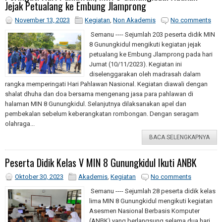
Jejak Petualang ke Embung Jlamprong
November 13, 2023
Kegiatan
,
Non Akademis
No comments
Semanu ---- Sejumlah 203 peserta didik MIN
8 Gunungkidul mengikuti kegiatan jejak
petualang ke Embung Jlamprong pada hari
Jumat (10/11/2023). Kegiatan ini
diselenggarakan oleh madrasah dalam
rangka memperingati Hari Pahlawan Nasional. Kegiatan diawali dengan
shalat dhuha dan doa bersama mengenang jasa para pahlawan di
halaman MIN 8 Gunungkidul. Selanjutnya dilaksanakan apel dan
pembekalan sebelum keberangkatan rombongan. Dengan seragam
olahraga...
BACA SELENGKAPNYA
Peserta Didik Kelas V MIN 8 Gunungkidul Ikuti ANBK
Oktober 30, 2023
Akademis
,
Kegiatan
No comments
Semanu ---- Sejumlah 28 peserta didik kelas
lima MIN 8 Gunungkidul mengikuti kegiatan
Asesmen Nasional Berbasis Komputer
(ANBK) yang berlangsung selama dua hari,