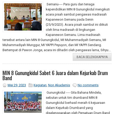
Semanu---- Para guru dan tenaga
kependidikan MIN 8 Gunungkidul mengikuti
acara pisah sambut pengawas madrasah
Kapanewon Semanu pada Senin
(25/9/2023). Acara pisah sambut ini diikuti
oleh lima madrasah di lingkungan
Kapanewon Semanu. Lima madrasah
tersebut antara lain MIN 8 Gunungkidul, MI Muhammadiyah Semanu, MI
Muhammadiyah Munggur, MI YAPPI Peyuyon, dan MI YAPPI Sendang.
Bertempat di Pawon Jonge, acara ini dihadiri oleh pengawas lama, Sihyu...
BACA SELENGKAPNYA
MIN 8 Gunungkidul Sabet 6 Juara dalam Kejurkab Drum
Band
Mei 29, 2023
Kegiatan
,
Non Akademis
No comments
Gunungkidul ---- Gita Bahana Mindela,
sebutan untuk tim drumband MIN 8
Gunungkidul berhasil meraih 6 kejuaraan
dalam Kejurkab Drumband yang
diselenggarakan oleh Persatuan Drum Band