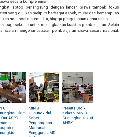
 siswa secara komprehensif.
gkat laptop berlangsung dengan lancar. Siswa tampak fokus
ateri yang diujikan meliputi berbagai aspek, mulai dari kemampuan
an soal-soal matematika, hingga pengetahuan dasar sains.
asi bagi sekolah untuk meningkatkan kualitas pembelajaran. Selain
gambaran mengenai capaian pembelajaran siswa secara nasional.
N 8
MIN 8
Peserta Didik
nungkidul Ikuti
Gunungkidul
Kelas V MIN 8
y Out ASPD
Sabet
Gunungkidul Ikuti
rsama
Penghargaan
ANBK
bupaten
Madrasah
nungkidul
Pengguna JMD