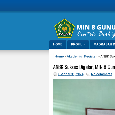
»
HOME
PROFIL
MADRASAH D
Home
»
Akademis
,
Kegiatan
» ANBK Suks
ANBK Sukses Digelar, MIN 8 Gun
Oktober 31, 2024
No comments