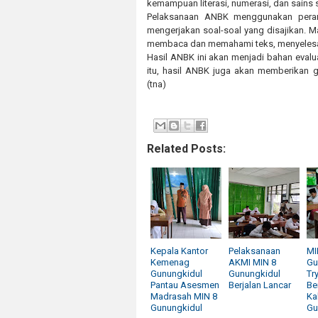
kemampuan literasi, numerasi, dan sains
Pelaksanaan ANBK menggunakan peran
mengerjakan soal-soal yang disajikan. M
membaca dan memahami teks, menyelesaik
Hasil ANBK ini akan menjadi bahan evalu
itu, hasil ANBK juga akan memberikan 
(tna)
Related Posts:
Kepala Kantor
Pelaksanaan
MI
Kemenag
AKMI MIN 8
Gu
Gunungkidul
Gunungkidul
Tr
Pantau Asesmen
Berjalan Lancar
Be
Madrasah MIN 8
Ka
Gunungkidul
Gu