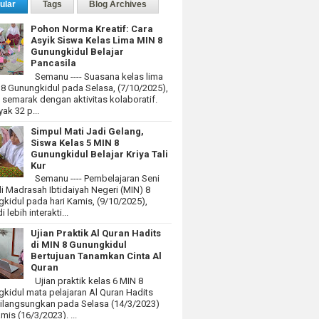
ular
Tags
Blog Archives
Pohon Norma Kreatif: Cara
Asyik Siswa Kelas Lima MIN 8
Gunungkidul Belajar
Pancasila
Semanu ---- Suasana kelas lima
 8 Gunungkidul pada Selasa, (7/10/2025),
at semarak dengan aktivitas kolaboratif.
ak 32 p...
Simpul Mati Jadi Gelang,
Siswa Kelas 5 MIN 8
Gunungkidul Belajar Kriya Tali
Kur
Semanu ---- Pembelajaran Seni
i Madrasah Ibtidaiyah Negeri (MIN) 8
kidul pada hari Kamis, (9/10/2025),
 lebih interakti...
Ujian Praktik Al Quran Hadits
di MIN 8 Gunungkidul
Bertujuan Tanamkan Cinta Al
Quran
Ujian praktik kelas 6 MIN 8
kidul mata pelajaran Al Quran Hadits
dilangsungkan pada Selasa (14/3/2023)
mis (16/3/2023). ...