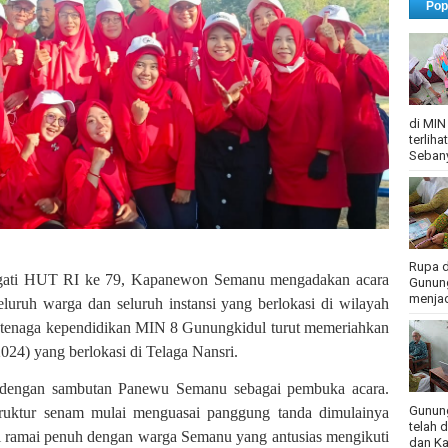
Pop
di MIN
terlih
Sebany
Rupa d
ati HUT RI ke 79, Kapanewon Semanu mengadakan acara
Gunung
menjadi
eluruh warga dan seluruh instansi yang berlokasi di wilayah
n tenaga kependidikan MIN 8 Gunungkidul turut memeriahkan
2024) yang berlokasi di Telaga Nansri.
 dengan sambutan Panewu Semanu sebagai pembuka acara.
Gunung
truktur senam mulai menguasai panggung tanda dimulainya
telah 
ai ramai penuh dengan warga Semanu yang antusias mengikuti
dan Ka