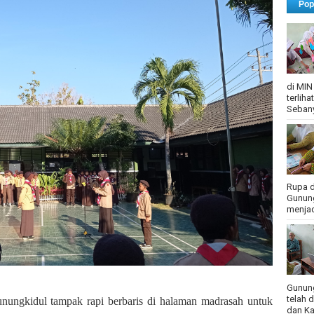
Pop
di MIN
terlih
Sebany
Rupa d
Gunung
menjadi
Gunung
telah 
ungkidul tampak rapi berbaris di halaman madrasah untuk
dan Ka