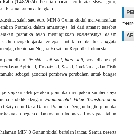
Rabu (14/8/2024). Peserta upacara terdiri atas siswa, guru,
tan busana pramuka lengkap.
PE
 Agustina, salah satu guru MIN 8 Gunungkidul menyampaikan
freehi
rakan Pramuka dalam amanatnya. Isi dari amanat tersebut
 gerakan pramuka telah menunjukkan eksistensinya dalam
AR
selalu menjadi garda terdepan untuk membentuk anggota
a menjaga keutuhan Negara Kesatuan Republik Indonesia.
an pendidikan
life skill, soft skill, hard skill
, serta dilengkapi
rdasan Spiritual, Emosional, Sosial, Intelektual, dan Fisik
pramuka sebagai generasi pembawa perubahan untuk bangsa
dipersiapkan oleh gerakan pramuka merupakan sumber daya
karena dididik dengan
Fundamental Value Transformation
Tri Satya dan Dasa Darma Pramuka. Dengan begitu pramuka
lar kekuatan negara dalam menuju Indonesia Emas pada tahun
 halaman MIN 8 Gunungkidul berjalan lancar. Semua peserta