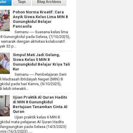
ular
Tags
Blog Archives
Pohon Norma Kreatif: Cara
Asyik Siswa Kelas Lima MIN 8
Gunungkidul Belajar
Pancasila
Semanu ---- Suasana kelas lima
 8 Gunungkidul pada Selasa, (7/10/2025),
at semarak dengan aktivitas kolaboratif.
ak 32 p...
Simpul Mati Jadi Gelang,
Siswa Kelas 5 MIN 8
Gunungkidul Belajar Kriya Tali
Kur
Semanu ---- Pembelajaran Seni
i Madrasah Ibtidaiyah Negeri (MIN) 8
kidul pada hari Kamis, (9/10/2025),
 lebih interakti...
Ujian Praktik Al Quran Hadits
di MIN 8 Gunungkidul
Bertujuan Tanamkan Cinta Al
Quran
Ujian praktik kelas 6 MIN 8
kidul mata pelajaran Al Quran Hadits
dilangsungkan pada Selasa (14/3/2023)
mis (16/3/2023). ...