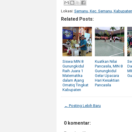
Lokasi:
Semanu, Kec. Semanu, Kabupaten 
Related Posts:
Siswa MIN 8
Kuatkan Nilai
Se
Gunungkidul
Pancasila, MIN 8
Da
Raih Juara 1
Gunungkidul
MI
Matematika
Gelar Upacara
Gu
dalam Ajang
Hari Kesaktian
Omatiq Tingkat
Pancasila
Kabupaten
← Posting Lebih Baru
0 komentar: