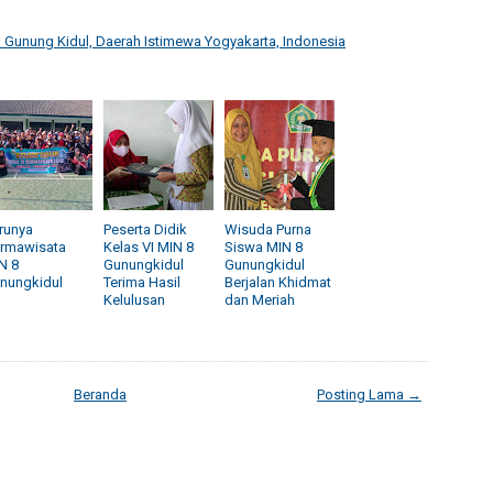
Gunung Kidul, Daerah Istimewa Yogyakarta, Indonesia
runya
Peserta Didik
Wisuda Purna
rmawisata
Kelas VI MIN 8
Siswa MIN 8
N 8
Gunungkidul
Gunungkidul
nungkidul
Terima Hasil
Berjalan Khidmat
Kelulusan
dan Meriah
Beranda
Posting Lama →