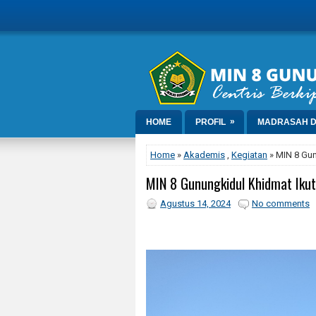
»
HOME
PROFIL
MADRASAH D
Home
»
Akademis
,
Kegiatan
» MIN 8 Gun
MIN 8 Gunungkidul Khidmat Iku
Agustus 14, 2024
No comments