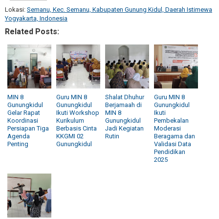
Lokasi:
Semanu, Kec. Semanu, Kabupaten Gunung Kidul, Daerah Istimewa
Yogyakarta, Indonesia
Related Posts:
MIN 8
Guru MIN 8
Shalat Dhuhur
Guru MIN 8
Gunungkidul
Gunungkidul
Berjamaah di
Gunungkidul
Gelar Rapat
Ikuti Workshop
MIN 8
Ikuti
Koordinasi
Kurikulum
Gunungkidul
Pembekalan
Persiapan Tiga
Berbasis Cinta
Jadi Kegiatan
Moderasi
Agenda
KKGMI 02
Rutin
Beragama dan
Penting
Gunungkidul
Validasi Data
Pendidikan
2025