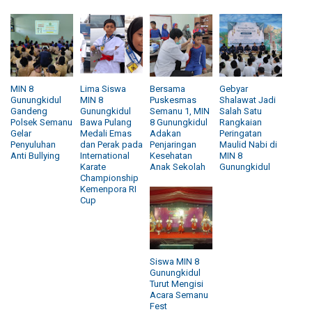
MIN 8
Lima Siswa
Bersama
Gebyar
Gunungkidul
MIN 8
Puskesmas
Shalawat Jadi
Gandeng
Gunungkidul
Semanu 1, MIN
Salah Satu
Polsek Semanu
Bawa Pulang
8 Gunungkidul
Rangkaian
Gelar
Medali Emas
Adakan
Peringatan
Penyuluhan
dan Perak pada
Penjaringan
Maulid Nabi di
Anti Bullying
International
Kesehatan
MIN 8
Karate
Anak Sekolah
Gunungkidul
Championship
Kemenpora RI
Cup
Siswa MIN 8
Gunungkidul
Turut Mengisi
Acara Semanu
Fest