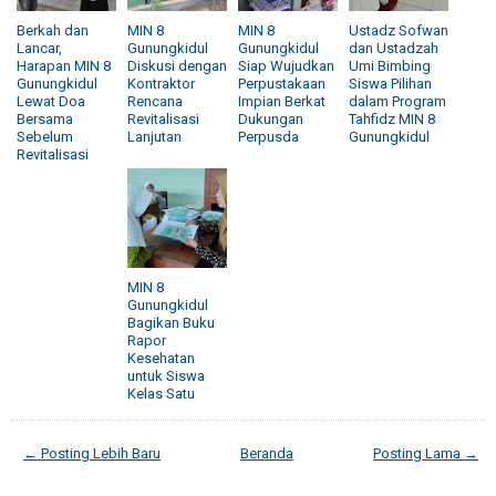
Berkah dan
MIN 8
MIN 8
Ustadz Sofwan
Lancar,
Gunungkidul
Gunungkidul
dan Ustadzah
Harapan MIN 8
Diskusi dengan
Siap Wujudkan
Umi Bimbing
Gunungkidul
Kontraktor
Perpustakaan
Siswa Pilihan
Lewat Doa
Rencana
Impian Berkat
dalam Program
Bersama
Revitalisasi
Dukungan
Tahfidz MIN 8
Sebelum
Lanjutan
Perpusda
Gunungkidul
Revitalisasi
MIN 8
Gunungkidul
Bagikan Buku
Rapor
Kesehatan
untuk Siswa
Kelas Satu
← Posting Lebih Baru
Beranda
Posting Lama →