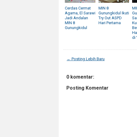
Cerdas Cermat
MIN 8
MI
Agama, El Sarawi
Gunungkidul Ikuti
Gu
Jadi Andalan
Try Out ASPD
Sa
MIN 8
Hari Pertama
Ku
Gunungkidul
Be
Ha
di
← Posting Lebih Baru
0 komentar:
Posting Komentar