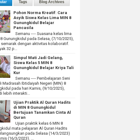
ular
Tags
Blog Archives
Pohon Norma Kreatif: Cara
Asyik Siswa Kelas Lima MIN 8
Gunungkidul Belajar
Pancasila
Semanu ---- Suasana kelas lima
 8 Gunungkidul pada Selasa, (7/10/2025),
at semarak dengan aktivitas kolaboratif.
ak 32 p...
Simpul Mati Jadi Gelang,
Siswa Kelas 5 MIN 8
Gunungkidul Belajar Kriya Tali
Kur
Semanu ---- Pembelajaran Seni
i Madrasah Ibtidaiyah Negeri (MIN) 8
kidul pada hari Kamis, (9/10/2025),
 lebih interakti...
Ujian Praktik Al Quran Hadits
di MIN 8 Gunungkidul
Bertujuan Tanamkan Cinta Al
Quran
Ujian praktik kelas 6 MIN 8
kidul mata pelajaran Al Quran Hadits
dilangsungkan pada Selasa (14/3/2023)
mis (16/3/2023). ...