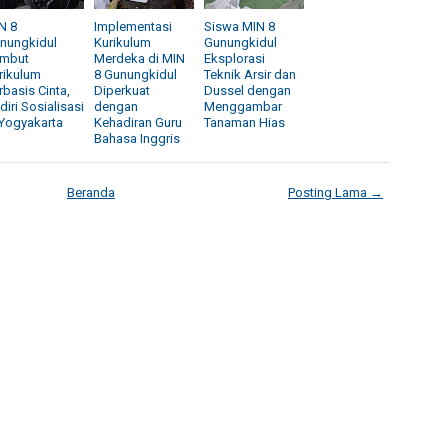
N 8
Implementasi
Siswa MIN 8
nungkidul
Kurikulum
Gunungkidul
mbut
Merdeka di MIN
Eksplorasi
rikulum
8 Gunungkidul
Teknik Arsir dan
rbasis Cinta,
Diperkuat
Dussel dengan
diri Sosialisasi
dengan
Menggambar
 Yogyakarta
Kehadiran Guru
Tanaman Hias
Bahasa Inggris
Beranda
Posting Lama →