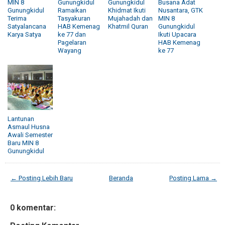
MIN 8
Gunungkidul
Gunungkidul
Busana Adat
Gunungkidul
Ramaikan
Khidmat Ikuti
Nusantara, GTK
Terima
Tasyakuran
Mujahadah dan
MIN 8
Satyalancana
HAB Kemenag
Khatmil Quran
Gunungkidul
Karya Satya
ke 77 dan
Ikuti Upacara
Pagelaran
HAB Kemenag
Wayang
ke 77
Lantunan
Asmaul Husna
Awali Semester
Baru MIN 8
Gunungkidul
← Posting Lebih Baru
Beranda
Posting Lama →
0 komentar: