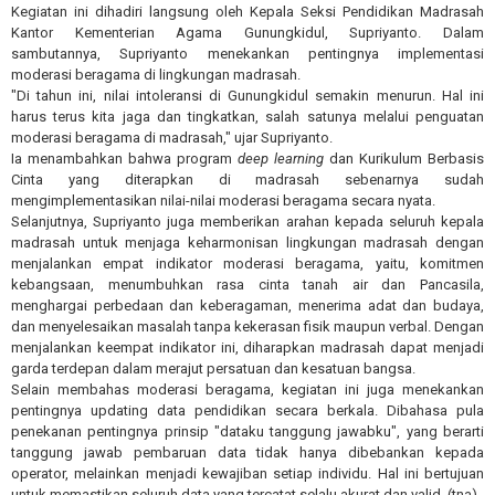
Kegiatan ini dihadiri langsung oleh Kepala Seksi Pendidikan Madrasah
Kantor Kementerian Agama Gunungkidul, Supriyanto. Dalam
sambutannya, Supriyanto menekankan pentingnya implementasi
moderasi beragama di lingkungan madrasah.
"Di tahun ini, nilai intoleransi di Gunungkidul semakin menurun. Hal ini
harus terus kita jaga dan tingkatkan, salah satunya melalui penguatan
moderasi beragama di madrasah," ujar Supriyanto.
Ia menambahkan bahwa program
deep learning
dan Kurikulum Berbasis
Cinta yang diterapkan di madrasah sebenarnya sudah
mengimplementasikan nilai-nilai moderasi beragama secara nyata.
Selanjutnya, Supriyanto juga memberikan arahan kepada seluruh kepala
madrasah untuk menjaga keharmonisan lingkungan madrasah dengan
menjalankan empat indikator moderasi beragama, yaitu, komitmen
kebangsaan, menumbuhkan rasa cinta tanah air dan Pancasila,
menghargai perbedaan dan keberagaman, menerima adat dan budaya,
dan menyelesaikan masalah tanpa kekerasan fisik maupun verbal. Dengan
menjalankan keempat indikator ini, diharapkan madrasah dapat menjadi
garda terdepan dalam merajut persatuan dan kesatuan bangsa.
Selain membahas moderasi beragama, kegiatan ini juga menekankan
pentingnya updating data pendidikan secara berkala. Dibahasa pula
penekanan pentingnya prinsip "dataku tanggung jawabku", yang berarti
tanggung jawab pembaruan data tidak hanya dibebankan kepada
operator, melainkan menjadi kewajiban setiap individu. Hal ini bertujuan
untuk memastikan seluruh data yang tercatat selalu akurat dan valid. (tna)