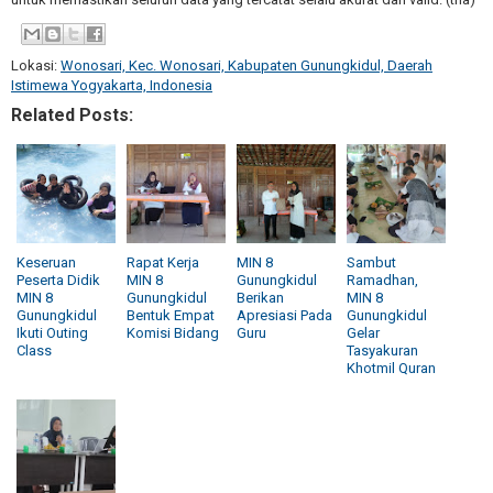
Lokasi:
Wonosari, Kec. Wonosari, Kabupaten Gunungkidul, Daerah
Istimewa Yogyakarta, Indonesia
Related Posts:
Keseruan
Rapat Kerja
MIN 8
Sambut
Peserta Didik
MIN 8
Gunungkidul
Ramadhan,
MIN 8
Gunungkidul
Berikan
MIN 8
Gunungkidul
Bentuk Empat
Apresiasi Pada
Gunungkidul
Ikuti Outing
Komisi Bidang
Guru
Gelar
Class
Tasyakuran
Khotmil Quran