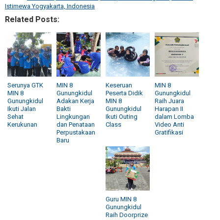
Istimewa Yogyakarta, Indonesia
Related Posts:
Serunya GTK
MIN 8
Keseruan
MIN 8
MIN 8
Gunungkidul
Peserta Didik
Gunungkidul
Gunungkidul
Adakan Kerja
MIN 8
Raih Juara
Ikuti Jalan
Bakti
Gunungkidul
Harapan II
Sehat
Lingkungan
Ikuti Outing
dalam Lomba
Kerukunan
dan Penataan
Class
Video Anti
Perpustakaan
Gratifikasi
Baru
Guru MIN 8
Gunungkidul
Raih Doorprize