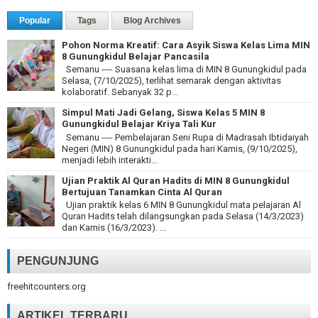
Popular
Tags
Blog Archives
Pohon Norma Kreatif: Cara Asyik Siswa Kelas Lima MIN
8 Gunungkidul Belajar Pancasila
Semanu ---- Suasana kelas lima di MIN 8 Gunungkidul pada
Selasa, (7/10/2025), terlihat semarak dengan aktivitas
kolaboratif. Sebanyak 32 p...
Simpul Mati Jadi Gelang, Siswa Kelas 5 MIN 8
Gunungkidul Belajar Kriya Tali Kur
Semanu ---- Pembelajaran Seni Rupa di Madrasah Ibtidaiyah
Negeri (MIN) 8 Gunungkidul pada hari Kamis, (9/10/2025),
menjadi lebih interakti...
Ujian Praktik Al Quran Hadits di MIN 8 Gunungkidul
Bertujuan Tanamkan Cinta Al Quran
Ujian praktik kelas 6 MIN 8 Gunungkidul mata pelajaran Al
Quran Hadits telah dilangsungkan pada Selasa (14/3/2023)
dan Kamis (16/3/2023). ...
PENGUNJUNG
freehitcounters.org
ARTIKEL TERBARU