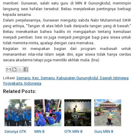
memberi. Gunawan, salah satu guru di MIN 8 Gunungkidul, memimpin
langsung sesi hafalan tersebut. Beliau menjelaskan pentingnya berbagi
kepada sesama.
Dalam penjelasannya, Gunawan mengutip sabda Nabi Muhammad SAW
yang artinya, "Tangan di atas lebih baik daripada tangan yang di bawah."
Beliau menekankan bahwa hadits ini mengajarkan tentang kemuliaan
menjadi pemberi. Sesi ini juga menjadi pengingat bagi para siswa untuk
tidak meminta-minta, apalagi dengan cara memaksa.
Kegiatan ini merupakan bagian dari program madrasah untuk
menanamkan nilai-nilai Islam sejak dini, agar siswa tidak hanya cerdas
secara akademis tetapi juga memiliki akhlak mulia. (tna)
Lokasi:
Semanu, Kec. Semanu, Kabupaten Gunungkidul, Daerah Istimewa
Yogyakarta, Indonesia
Related Posts:
Serunya GTK
MIN 8
GTK MIN 8
Guru MIN 8