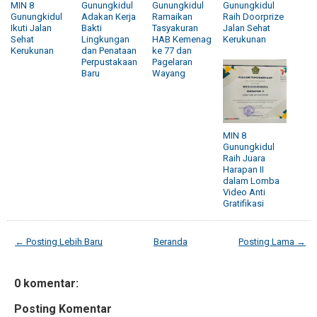
MIN 8
Gunungkidul
Gunungkidul
Gunungkidul
Gunungkidul
Adakan Kerja
Ramaikan
Raih Doorprize
Ikuti Jalan
Bakti
Tasyakuran
Jalan Sehat
Sehat
Lingkungan
HAB Kemenag
Kerukunan
Kerukunan
dan Penataan
ke 77 dan
Perpustakaan
Pagelaran
Baru
Wayang
MIN 8
Gunungkidul
Raih Juara
Harapan II
dalam Lomba
Video Anti
Gratifikasi
← Posting Lebih Baru
Beranda
Posting Lama →
0 komentar:
Posting Komentar