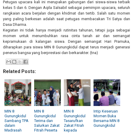
Petugas upacara kali ini merupakan gabungan dari siswa-siswa terbaik
kelas 5 dan 6. Dengan Aqila Salsabil sebagai pemimpin upacara, seluruh
rangkaian acara berjalan dengan khidmat dan tertib. Salah satu momen
yang paling berkesan adalah saat petugas membacakan Tri Satya dan
Dasa Dharma.
Kegiatan ini tidak hanya menjadi rutinitas tahunan, tetapi juga sebagai
momen untuk menumbuhkan rasa cinta tanah air dan semangat
kepramukaan di kalangan siswa. Dengan semangat Hari Pramuka,
diharapkan para siswa MIN 8 Gunungkidul dapat terus menjadi generasi
penerus bangsa yang berprestasi dan berkarakter. (tna)
Related Posts:
MIN 8
MIN 8
MIN 8
Intip Keseruan
Gunungkidul
Gunungkidul
Gunungkidul
Momen Buka
Sambang TPA
Terima dan
Tasarufkan
Bersama MIN 8
dalam
Salurkan Zakat
Zakat Fitrah
Gunungkidul
Madrasah
Fitrah Peserta
kepada