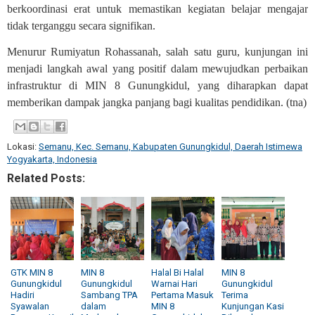
berkoordinasi erat untuk memastikan kegiatan belajar mengajar
tidak terganggu secara signifikan.
Menurur Rumiyatun Rohassanah, salah satu guru, kunjungan ini
menjadi langkah awal yang positif dalam mewujudkan perbaikan
infrastruktur di MIN 8 Gunungkidul, yang diharapkan dapat
memberikan dampak jangka panjang bagi kualitas pendidikan. (tna)
Lokasi:
Semanu, Kec. Semanu, Kabupaten Gunungkidul, Daerah Istimewa
Yogyakarta, Indonesia
Related Posts:
GTK MIN 8
MIN 8
Halal Bi Halal
MIN 8
Gunungkidul
Gunungkidul
Warnai Hari
Gunungkidul
Hadiri
Sambang TPA
Pertama Masuk
Terima
Syawalan
dalam
MIN 8
Kunjungan Kasi