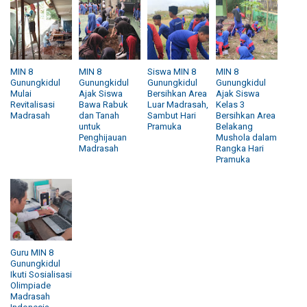
MIN 8
MIN 8
Siswa MIN 8
MIN 8
Gunungkidul
Gunungkidul
Gunungkidul
Gunungkidul
Mulai
Ajak Siswa
Bersihkan Area
Ajak Siswa
Revitalisasi
Bawa Rabuk
Luar Madrasah,
Kelas 3
Madrasah
dan Tanah
Sambut Hari
Bersihkan Area
untuk
Pramuka
Belakang
Penghijauan
Mushola dalam
Madrasah
Rangka Hari
Pramuka
Guru MIN 8
Gunungkidul
Ikuti Sosialisasi
Olimpiade
Madrasah