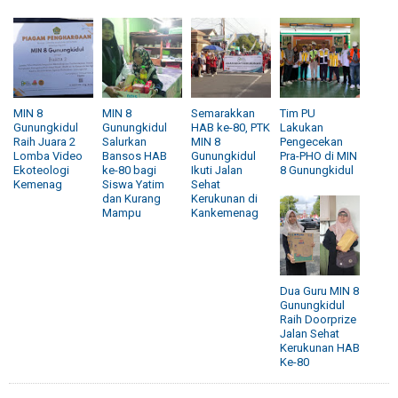
MIN 8
MIN 8
Semarakkan
Tim PU
Gunungkidul
Gunungkidul
HAB ke-80, PTK
Lakukan
Raih Juara 2
Salurkan
MIN 8
Pengecekan
Lomba Video
Bansos HAB
Gunungkidul
Pra-PHO di MIN
Ekoteologi
ke-80 bagi
Ikuti Jalan
8 Gunungkidul
Kemenag
Siswa Yatim
Sehat
dan Kurang
Kerukunan di
Mampu
Kankemenag
Dua Guru MIN 8
Gunungkidul
Raih Doorprize
Jalan Sehat
Kerukunan HAB
Ke-80