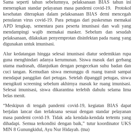
Sama seperti tahun sebelumnya, pelaksanaan BIAS tahun ini
menerapkan standar pelayanan masa pandemi covid-19.
Protokol
kesehatan diterapkan dalam pelaksanaan BIAS demi mencegah
penularan virus covid-19. Para petugas dari puskesmas memakai
APD lengkap, sementara para peserta imunisasi dan wali yang
mendampingi wajib memakai masker. Sebelum dan sesudah
pelaksanaan, dilakukan penyemprotan disinfektan pada ruang yang
digunakan untuk imunisasi.
Alur kedatangan hingga selesai imunisasi diatur sedemikian rupa
guna menghindari adanya kerumunan. Siswa masuk dari gerbang
utama madrasah, dilanjutkan dengan pengecekan suhu badan dan
cuci tangan. Kemudian siswa menunggu di ruang transit sampai
mendapat panggilan dari petugas. Setelah dipanggil petugas, siswa
mengikuti screening sebelum akhirnya masuk ke ruang imunisasi.
Selesai imunisasi, siswa dikarantina terlebih dahulu selama lima
belas menit.
“Meskipun di tengah pandemi covid-19, kegiatan BIAS dapat
berjalan lancar dan terlaksana sesuai dengan standar pelayanan
masa pandemi covid-19. Tidak ada kendala-kendala tertentu yang
dihadapi. Semua terkondisi dengan baik,” tutur koordinator UKS
MIN 8 Gunungkidul, Ayu Nur Hidayah. (tna)