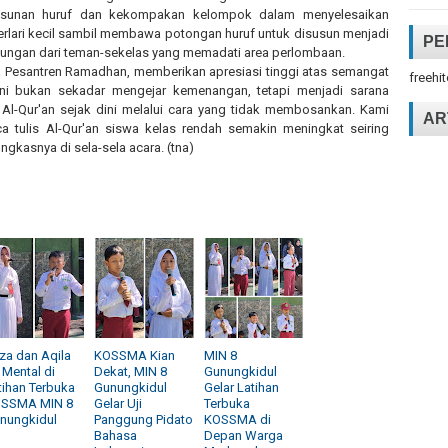
yusunan huruf dan kekompakan kelompok dalam menyelesaikan
erlari kecil sambil membawa potongan huruf untuk disusun menjadi
PE
dukungan dari teman-sekelas yang memadati area perlombaan.
ana Pesantren Ramadhan, memberikan apresiasi tinggi atas semangat
freehi
t ini bukan sekadar mengejar kemenangan, tetapi menjadi sarana
 Al-Qur'an sejak dini melalui cara yang tidak membosankan. Kami
AR
ca tulis Al-Qur'an siswa kelas rendah semakin meningkat seiring
ngkasnya di sela-sela acara. (tna)
za dan Aqila
KOSSMA Kian
MIN 8
i Mental di
Dekat, MIN 8
Gunungkidul
tihan Terbuka
Gunungkidul
Gelar Latihan
SSMA MIN 8
Gelar Uji
Terbuka
nungkidul
Panggung Pidato
KOSSMA di
Bahasa
Depan Warga