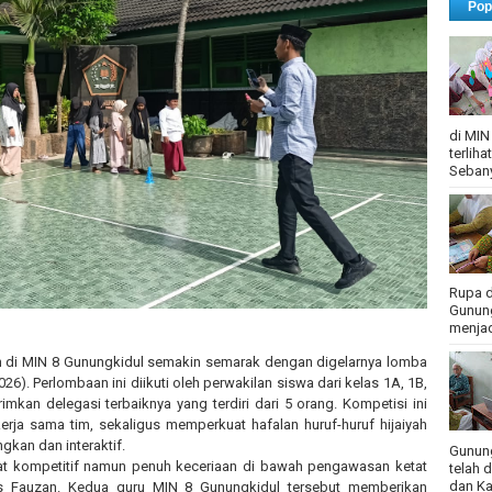
Pop
di MIN
terlih
Sebany
Rupa d
Gunung
menjadi
 di MIN 8 Gunungkidul semakin semarak dengan digelarnya lomba
26). Perlombaan ini diikuti oleh perwakilan siswa dari kelas 1A, 1B,
mkan delegasi terbaiknya yang terdiri dari 5 orang. Kompetisi ini
rja sama tim, sekaligus memperkuat hafalan huruf-huruf hijaiyah
kan dan interaktif.
Gunung
t kompetitif namun penuh keceriaan di bawah pengawasan ketat
telah 
dan Ka
nas Fauzan. Kedua guru MIN 8 Gunungkidul tersebut memberikan