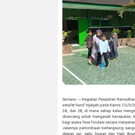
Semanu ----
Kegiatan Pesantren Ramadhan
estafet huruf hijaiyah pada Kamis (12/3/20
2A, dan 2B, di mana setiap kelas mengiri
dirancang untuk mengasah kecepatan, ke
bagi siswa fase fondasi secara menyenang
Jalannya perlombaan berlangsung sanga
dewan juri, yaitu Suwari dan Hajir A