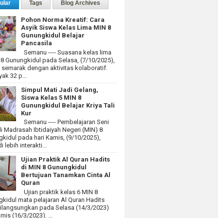
ular
Tags
Blog Archives
Pohon Norma Kreatif: Cara
Asyik Siswa Kelas Lima MIN 8
Gunungkidul Belajar
Pancasila
Semanu ---- Suasana kelas lima
 8 Gunungkidul pada Selasa, (7/10/2025),
at semarak dengan aktivitas kolaboratif.
ak 32 p...
Simpul Mati Jadi Gelang,
Siswa Kelas 5 MIN 8
Gunungkidul Belajar Kriya Tali
Kur
Semanu ---- Pembelajaran Seni
i Madrasah Ibtidaiyah Negeri (MIN) 8
kidul pada hari Kamis, (9/10/2025),
 lebih interakti...
Ujian Praktik Al Quran Hadits
di MIN 8 Gunungkidul
Bertujuan Tanamkan Cinta Al
Quran
Ujian praktik kelas 6 MIN 8
kidul mata pelajaran Al Quran Hadits
dilangsungkan pada Selasa (14/3/2023)
mis (16/3/2023). ...