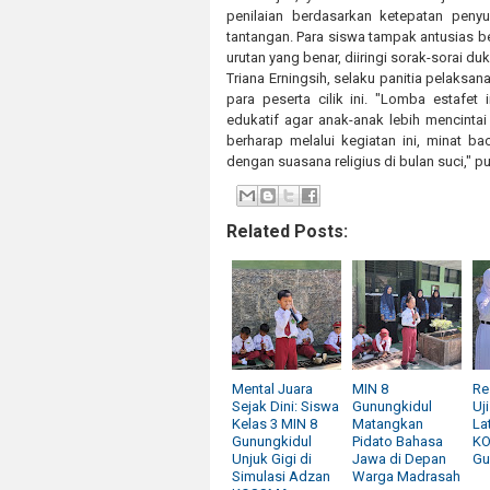
penilaian berdasarkan ketepatan pen
tantangan. Para siswa tampak antusias b
urutan yang benar, diiringi sorak-sorai 
Triana Erningsih, selaku panitia pelaks
para peserta cilik ini. "Lomba estafe
edukatif agar anak-anak lebih mencintai
berharap melalui kegiatan ini, minat ba
dengan suasana religius di bulan suci," pu
Related Posts:
Mental Juara
MIN 8
Re
Sejak Dini: Siswa
Gunungkidul
Uj
Kelas 3 MIN 8
Matangkan
La
Gunungkidul
Pidato Bahasa
KO
Unjuk Gigi di
Jawa di Depan
Gu
Simulasi Adzan
Warga Madrasah