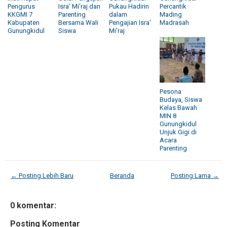
Pengurus
Isra’ Mi’raj dan
Pukau Hadirin
Percantik
KKGMI 7
Parenting
dalam
Mading
Kabupaten
Bersama Wali
Pengajian Isra'
Madrasah
Gunungkidul
Siswa
Mi'raj
Pesona
Budaya, Siswa
Kelas Bawah
MIN 8
Gunungkidul
Unjuk Gigi di
Acara
Parenting
← Posting Lebih Baru
Beranda
Posting Lama →
0 komentar:
Posting Komentar