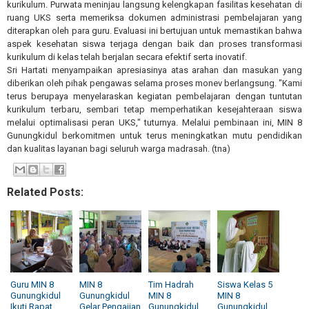
kurikulum. Purwata meninjau langsung kelengkapan fasilitas kesehatan di
ruang UKS serta memeriksa dokumen administrasi pembelajaran yang
diterapkan oleh para guru. Evaluasi ini bertujuan untuk memastikan bahwa
aspek kesehatan siswa terjaga dengan baik dan proses transformasi
kurikulum di kelas telah berjalan secara efektif serta inovatif.
Sri Hartati menyampaikan apresiasinya atas arahan dan masukan yang
diberikan oleh pihak pengawas selama proses monev berlangsung. "Kami
terus berupaya menyelaraskan kegiatan pembelajaran dengan tuntutan
kurikulum terbaru, sembari tetap memperhatikan kesejahteraan siswa
melalui optimalisasi peran UKS," tuturnya. Melalui pembinaan ini, MIN 8
Gunungkidul berkomitmen untuk terus meningkatkan mutu pendidikan
dan kualitas layanan bagi seluruh warga madrasah. (tna)
Related Posts:
Guru MIN 8
MIN 8
Tim Hadrah
Siswa Kelas 5
Gunungkidul
Gunungkidul
MIN 8
MIN 8
Ikuti Rapat
Gelar Pengajian
Gunungkidul
Gunungkidul