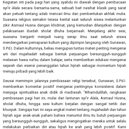
Kegiatan inti pada pagi hari yang syahdu ini diawali dengan pembacaan
syi'ir
Alala
secara bersama-sama, sebuah bait nasihat klasik yang sarat
akan petuah tentang adab mencari ilmu dan pembentukan akhlak mulia.
Suasana religius semakin terasa kental saat seluruh siswa melantunkan
zikir Asmaul Husna dengan khidmat, yang kemudian dilanjutkan dengan
pelaksanaan ibadah sholat dhuha berjamaah. Menjelang akhir sesi,
suasana berganti menjadi ruang serap ilmu saat seluruh siswa
mendengarkan pemaparan kultum yang dipimpin langsung oleh Gunawan,
S.Pd.I. Dalam kultumnya, beliau mengupas tuntas materi penting mengenai
arti dari
mujahadah
sebagai bentuk perjuangan bersungguh-sungguh
melawan hawa nafsu dalam belajar, serta memberikan edukasi mengenai
sejarah dan esensi penanggalan tahun hijriah sebagai momentum hijrah
menuju pribadi yang lebih baik.
Seusai memimpin jalannya pembiasaan religi tersebut, Gunawan, S.Pd.I.
memberikan komentar positif mengenai pentingnya konsistensi dalam
menjaga spiritualitas anak didik di madrasah. "Alhamdulillah, rangkaian
pembiasaan pagi hari ini, mulai dari lantunan syi'ir
Alala
, Asmaul Husna,
sholat dhuha, hingga sesi kultum berjalan dengan sangat tertib dan
khusyuk. Sengaja hari ini saya angkat materi tentang
mujahadah
dan tahun
hijriah agar anak-anak paham bahwa menuntut ilmu itu butuh perjuangan
yang bersungguh-sungguh, sekaligus mengingatkan mereka untuk selalu
melakukan perbaikan diri atau hijrah ke arah yang lebih positif. Kami