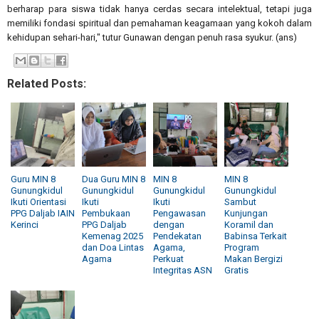
berharap para siswa tidak hanya cerdas secara intelektual, tetapi juga
memiliki fondasi spiritual dan pemahaman keagamaan yang kokoh dalam
kehidupan sehari-hari," tutur Gunawan dengan penuh rasa syukur. (ans)
Related Posts:
Guru MIN 8
Dua Guru MIN 8
MIN 8
MIN 8
Gunungkidul
Gunungkidul
Gunungkidul
Gunungkidul
Ikuti Orientasi
Ikuti
Ikuti
Sambut
PPG Daljab IAIN
Pembukaan
Pengawasan
Kunjungan
Kerinci
PPG Daljab
dengan
Koramil dan
Kemenag 2025
Pendekatan
Babinsa Terkait
dan Doa Lintas
Agama,
Program
Agama
Perkuat
Makan Bergizi
Integritas ASN
Gratis