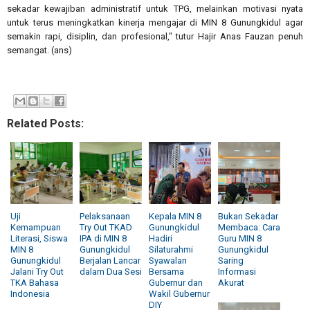
sekadar kewajiban administratif untuk TPG, melainkan motivasi nyata
untuk terus meningkatkan kinerja mengajar di MIN 8 Gunungkidul agar
semakin rapi, disiplin, dan profesional," tutur Hajir Anas Fauzan penuh
semangat. (ans)
Related Posts:
Uji
Pelaksanaan
Kepala MIN 8
Bukan Sekadar
Kemampuan
Try Out TKAD
Gunungkidul
Membaca: Cara
Literasi, Siswa
IPA di MIN 8
Hadiri
Guru MIN 8
MIN 8
Gunungkidul
Silaturahmi
Gunungkidul
Gunungkidul
Berjalan Lancar
Syawalan
Saring
Jalani Try Out
dalam Dua Sesi
Bersama
Informasi
TKA Bahasa
Gubernur dan
Akurat
Indonesia
Wakil Gubernur
DIY