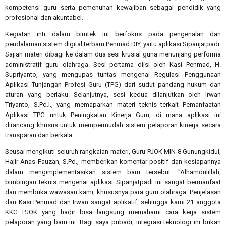
kompetensi guru serta pemenuhan kewajiban sebagai pendidik yang
profesional dan akuntabel.
Kegiatan inti dalam bimtek ini berfokus pada pengenalan dan
pendalaman sistem digital terbaru Penmad DIY, yaitu aplikasi Sipanjatpadi.
Sajian materi dibagi ke dalam dua sesi krusial guna menunjang performa
administratif guru olahraga. Sesi pertama diisi oleh Kasi Penmad, H.
Supriyanto, yang mengupas tuntas mengenai Regulasi Penggunaan
Aplikasi Tunjangan Profesi Guru (TPG) dari sudut pandang hukum dan
aturan yang berlaku. Selanjutnya, sesi kedua dilanjutkan oleh Irwan
Triyanto, S.Pd.I., yang memaparkan materi teknis terkait Pemanfaatan
Aplikasi TPG untuk Peningkatan Kinerja Guru, di mana aplikasi ini
dirancang khusus untuk mempermudah sistem pelaporan kinerja secara
transparan dan berkala.
Seusai mengikuti seluruh rangkaian materi, Guru PJOK MIN 8 Gunungkidul,
Hajir Anas Fauzan, S.Pd., memberikan komentar positif dan kesiapannya
dalam mengimplementasikan sistem baru tersebut. "Alhamdulillah,
bimbingan teknis mengenai aplikasi Sipanjatpadi ini sangat bermanfaat
dan membuka wawasan kami, khususnya para guru olahraga. Penjelasan
dari Kasi Penmad dan Irwan sangat aplikatif, sehingga kami 21 anggota
KKG PJOK yang hadir bisa langsung memahami cara kerja sistem
pelaporan yang baru ini. Bagi saya pribadi, integrasi teknologi ini bukan