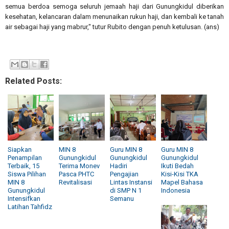
semua berdoa semoga seluruh jemaah haji dari Gunungkidul diberikan
kesehatan, kelancaran dalam menunaikan rukun haji, dan kembali ke tanah
air sebagai haji yang mabrur," tutur Rubito dengan penuh ketulusan. (ans)
Related Posts:
Siapkan
MIN 8
Guru MIN 8
Guru MIN 8
Penampilan
Gunungkidul
Gunungkidul
Gunungkidul
Terbaik, 15
Terima Monev
Hadiri
Ikuti Bedah
Siswa Pilihan
Pasca PHTC
Pengajian
Kisi-Kisi TKA
MIN 8
Revitalisasi
Lintas Instansi
Mapel Bahasa
Gunungkidul
di SMP N 1
Indonesia
Intensifkan
Semanu
Latihan Tahfidz