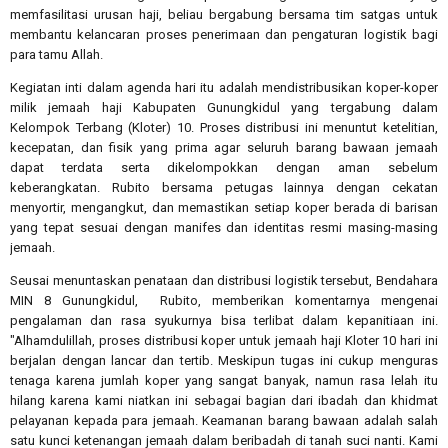
memfasilitasi urusan haji, beliau bergabung bersama tim satgas untuk
membantu kelancaran proses penerimaan dan pengaturan logistik bagi
para tamu Allah.
Kegiatan inti dalam agenda hari itu adalah mendistribusikan koper-koper
milik jemaah haji Kabupaten Gunungkidul yang tergabung dalam
Kelompok Terbang (Kloter) 10. Proses distribusi ini menuntut ketelitian,
kecepatan, dan fisik yang prima agar seluruh barang bawaan jemaah
dapat terdata serta dikelompokkan dengan aman sebelum
keberangkatan. Rubito bersama petugas lainnya dengan cekatan
menyortir, mengangkut, dan memastikan setiap koper berada di barisan
yang tepat sesuai dengan manifes dan identitas resmi masing-masing
jemaah.
Seusai menuntaskan penataan dan distribusi logistik tersebut, Bendahara
MIN 8 Gunungkidul,
Rubito, memberikan komentarnya mengenai
pengalaman dan rasa syukurnya bisa terlibat dalam kepanitiaan ini.
"Alhamdulillah, proses distribusi koper untuk jemaah haji Kloter 10 hari ini
berjalan dengan lancar dan tertib. Meskipun tugas ini cukup menguras
tenaga karena jumlah koper yang sangat banyak, namun rasa lelah itu
hilang karena kami niatkan ini sebagai bagian dari ibadah dan khidmat
pelayanan kepada para jemaah. Keamanan barang bawaan adalah salah
satu kunci ketenangan jemaah dalam beribadah di tanah suci nanti. Kami