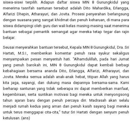
siswa-siswi terpilih. Adapun daftar siswa MIN 8 Gunungkidul yang
menerima tasrifah santunan tersebut adalah Dito Mahardika, Erlangga,
Alfarizi Dhepin, Atharayuri, dan Jovita. Prosesi penyerahan berlangsung
dengan suasana yang sangat khidmat dan penuh keharuan, di mana para
siswa didampingi oleh guru dan wali kelas masing-masing saat menerima
bantuan sebagai pemantik semangat agar mereka tetap tegar dan rajin
belajar.
Seusai menyerahkan bantuan tersebut, Kepala MIN 8 Gunungkidul, Dra. Sri
Hartati, M.S.I., memberikan komentar penuh rasa syukur sekaligus
menyampaikan pesan menyentuh hati. "Alhamdulillah, pada hari Jumat
yang penuh barokah ini, MIN 8 Gunungkidul dapat kembali berbagi
kebahagiaan bersama ananda Dito, Erlangga, Alfarizi, Atharayuri, dan
Jovita. Mereka semua adalah anak-anak hebat, titipan Allah yang harus
kita jaga, sayangi, dan dukung masa depannya bersama-sama. Kami
berharap santunan yang tidak seberapa ini dapat memberikan manfaat,
kegembiraan, serta suntikan motivasi bagi mereka untuk menyongsong
tahun ajaran baru dengan penuh percaya diri. Madrasah akan selalu
menjadi rumah kedua yang aman dan penuh kasih sayang bagi mereka
untuk terus menggapai cita-cita," tutur Sri Hartati dengan senyum penuh
ketulusan. (ans)