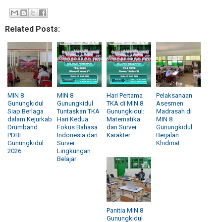
Related Posts:
MIN 8
MIN 8
Hari Pertama
Pelaksanaan
Gunungkidul
Gunungkidul
TKA di MIN 8
Asesmen
Siap Berlaga
Tuntaskan TKA
Gunungkidul:
Madrasah di
dalam Kejurkab
Hari Kedua:
Matematika
MIN 8
Drumband
Fokus Bahasa
dan Survei
Gunungkidul
PDBI
Indonesia dan
Karakter
Berjalan
Gunungkidul
Survei
Khidmat
2026
Lingkungan
Belajar
Panitia MIN 8
Gunungkidul