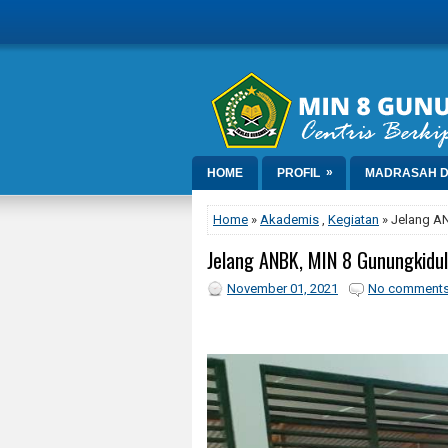
»
HOME
PROFIL
MADRASAH D
Home
»
Akademis
,
Kegiatan
» Jelang AN
Jelang ANBK, MIN 8 Gunungkidul 
November 01, 2021
No comment