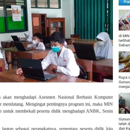
Pop
di MIN
terlih
Sebany
Rupa d
Gunung
menjadi
ima akan menghadapi Asesmen Nasional Berbasis Komputer
 mendatang. Mengingat pentingnya program ini, maka MIN
n untuk membekali peserta didik menghadapi ANBK, Senin
Gunung
telah 
dan Ka
ptop sebagai perangkatnya, sementara peserta didik kita