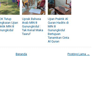
OK Tutup
Uprak Bahasa
Ujian Praktik Al
ngkaian Ujian
Arab MIN 8
Quran Hadits di
aktik MIN 8
Gunungkidul :
MIN 8
nungkidul
Tak Kenal Maka
Gunungkidul
Taaruf
Bertujuan
Tanamkan Cinta
Al Quran
Beranda
Posting Lama →