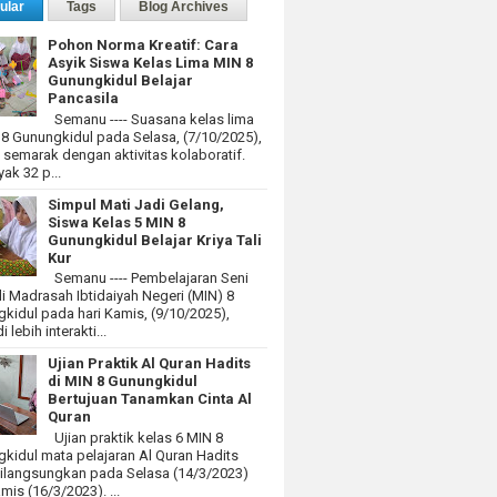
ular
Tags
Blog Archives
Pohon Norma Kreatif: Cara
Asyik Siswa Kelas Lima MIN 8
Gunungkidul Belajar
Pancasila
Semanu ---- Suasana kelas lima
 8 Gunungkidul pada Selasa, (7/10/2025),
at semarak dengan aktivitas kolaboratif.
ak 32 p...
Simpul Mati Jadi Gelang,
Siswa Kelas 5 MIN 8
Gunungkidul Belajar Kriya Tali
Kur
Semanu ---- Pembelajaran Seni
i Madrasah Ibtidaiyah Negeri (MIN) 8
kidul pada hari Kamis, (9/10/2025),
 lebih interakti...
Ujian Praktik Al Quran Hadits
di MIN 8 Gunungkidul
Bertujuan Tanamkan Cinta Al
Quran
Ujian praktik kelas 6 MIN 8
kidul mata pelajaran Al Quran Hadits
dilangsungkan pada Selasa (14/3/2023)
mis (16/3/2023). ...