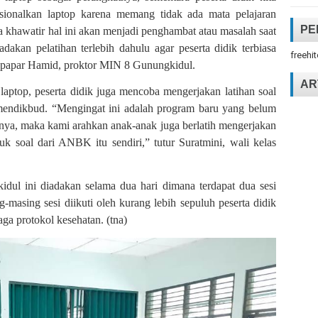
onalkan laptop karena memang tidak ada mata pelajaran
PE
ta khawatir hal ini akan menjadi penghambat atau masalah saat
akan pelatihan terlebih dahulu agar peserta didik terbiasa
freehi
 papar Hamid, proktor MIN 8 Gunungkidul.
AR
laptop, peserta didik juga mencoba mengerjakan latihan soal
ndikbud. “Mengingat ini adalah program baru yang belum
nya, maka kami arahkan anak-anak juga berlatih mengerjakan
k soal dari ANBK itu sendiri,” tutur Suratmini, wali kelas
l ini diadakan selama dua hari dimana terdapat dua sesi
-masing sesi diikuti oleh kurang lebih sepuluh peserta didik
ga protokol kesehatan. (tna)