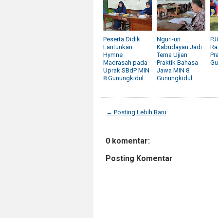
Peserta Didik
Nguri-uri
PJ
Lantunkan
Kabudayan Jadi
Ra
Hymne
Tema Ujian
Pr
Madrasah pada
Praktik Bahasa
Gu
Uprak SBdP MIN
Jawa MIN 8
8 Gunungkidul
Gunungkidul
← Posting Lebih Baru
0 komentar:
Posting Komentar