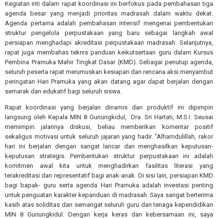
Kegiatan inti dalam rapat koordinasi ini berfokus pada pembahasan tiga
agenda besar yang menjadi prioritas madrasah dalam waktu dekat.
Agenda pertama adalah pembahasan intensif mengenai pembentukan
struktur pengelola perpustakaan yang baru sebagai langkah awal
persiapan menghadapi akreditasi perpustakaan madrasah. Selanjutnya,
rapat juga membahas teknis panduan keikutsertaan guru dalam Kursus
Pembina Pramuka Mahir Tingkat Dasar (KMD). Sebagai penutup agenda,
seluruh peserta rapat merumuskan kesiapan dan rencana aksi menyambut
peringatan Hari Pramuka yang akan datang agar dapat berjalan dengan
semarak dan edukatif bagi seluruh siswa.
Rapat koordinasi yang berjalan dinamis dan produktif ini dipimpin
langsung oleh Kepala MIN 8 Gunungkidul,
Dra. Sri Hartati, M.S.I. Seusai
memimpin jalannya diskusi, beliau memberikan komentar positif
sekaligus motivasi untuk seluruh jajaran yang hadir. "Alhamdulillah, rakor
hari ini berjalan dengan sangat lancar dan menghasilkan keputusan-
keputusan strategis. Pembentukan struktur perpustakaan ini adalah
komitmen awal kita untuk menghadirkan fasilitas literasi yang
terakreditasi dan representatif bagi anak-anak. Di sisi lain, persiapan KMD
bagi bapak- guru serta agenda Hari Pramuka adalah investasi penting
untuk penguatan karakter kepanduan di madrasah. Saya sangat berterima
kasih atas soliditas dan semangat seluruh guru dan tenaga kependidikan
MIN 8 Gunungkidul. Dengan kerja keras dan kebersamaan ini, saya