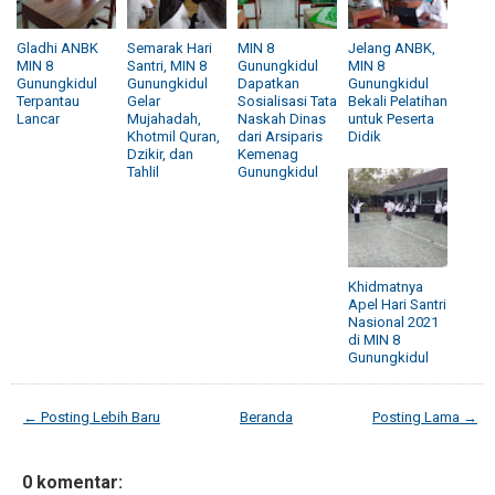
Gladhi ANBK
Semarak Hari
MIN 8
Jelang ANBK,
MIN 8
Santri, MIN 8
Gunungkidul
MIN 8
Gunungkidul
Gunungkidul
Dapatkan
Gunungkidul
Terpantau
Gelar
Sosialisasi Tata
Bekali Pelatihan
Lancar
Mujahadah,
Naskah Dinas
untuk Peserta
Khotmil Quran,
dari Arsiparis
Didik
Dzikir, dan
Kemenag
Tahlil
Gunungkidul
Khidmatnya
Apel Hari Santri
Nasional 2021
di MIN 8
Gunungkidul
← Posting Lebih Baru
Beranda
Posting Lama →
0 komentar: