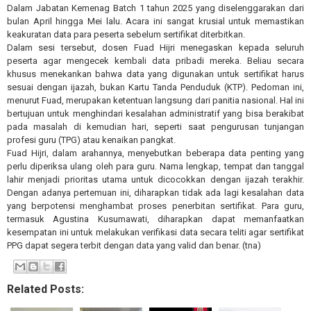
Dalam Jabatan Kemenag Batch 1 tahun 2025 yang diselenggarakan dari
bulan April hingga Mei lalu. Acara ini sangat krusial untuk memastikan
keakuratan data para peserta sebelum sertifikat diterbitkan.
Dalam sesi tersebut, dosen Fuad Hijri menegaskan kepada seluruh
peserta agar mengecek kembali data pribadi mereka. Beliau secara
khusus menekankan bahwa data yang digunakan untuk sertifikat harus
sesuai dengan ijazah, bukan Kartu Tanda Penduduk (KTP). Pedoman ini,
menurut Fuad, merupakan ketentuan langsung dari panitia nasional. Hal ini
bertujuan untuk menghindari kesalahan administratif yang bisa berakibat
pada masalah di kemudian hari, seperti saat pengurusan tunjangan
profesi guru (TPG) atau kenaikan pangkat.
Fuad Hijri, dalam arahannya, menyebutkan beberapa data penting yang
perlu diperiksa ulang oleh para guru. Nama lengkap, tempat dan tanggal
lahir menjadi prioritas utama untuk dicocokkan dengan ijazah terakhir.
Dengan adanya pertemuan ini, diharapkan tidak ada lagi kesalahan data
yang berpotensi menghambat proses penerbitan sertifikat. Para guru,
termasuk Agustina Kusumawati, diharapkan dapat memanfaatkan
kesempatan ini untuk melakukan verifikasi data secara teliti agar sertifikat
PPG dapat segera terbit dengan data yang valid dan benar. (tna)
Related Posts: