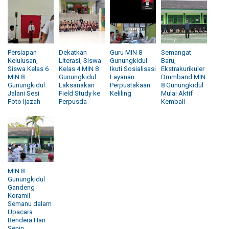
Persiapan
Dekatkan
Guru MIN 8
Semangat
Kelulusan,
Literasi, Siswa
Gunungkidul
Baru,
Siswa Kelas 6
Kelas 4 MIN 8
Ikuti Sosialisasi
Ekstrakurikuler
MIN 8
Gunungkidul
Layanan
Drumband MIN
Gunungkidul
Laksanakan
Perpustakaan
8 Gunungkidul
Jalani Sesi
Field Study ke
Keliling
Mulai Aktif
Foto Ijazah
Perpusda
Kembali
MIN 8
Gunungkidul
Gandeng
Koramil
Semanu dalam
Upacara
Bendera Hari
Senin