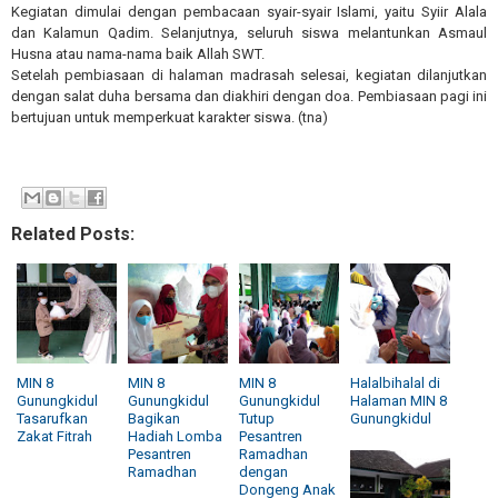
Kegiatan dimulai dengan pembacaan syair-syair Islami, yaitu Syiir Alala
dan Kalamun Qadim. Selanjutnya, seluruh siswa melantunkan Asmaul
Husna atau nama-nama baik Allah SWT.
Setelah pembiasaan di halaman madrasah selesai, kegiatan dilanjutkan
dengan salat duha bersama dan diakhiri dengan doa. Pembiasaan pagi ini
bertujuan untuk memperkuat karakter siswa. (tna)
Related Posts:
MIN 8
MIN 8
MIN 8
Halalbihalal di
Gunungkidul
Gunungkidul
Gunungkidul
Halaman MIN 8
Tasarufkan
Bagikan
Tutup
Gunungkidul
Zakat Fitrah
Hadiah Lomba
Pesantren
Pesantren
Ramadhan
Ramadhan
dengan
Dongeng Anak