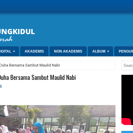
»
»
IGITAL
AKADEMIS
NON AKADEMIS
ALBUM
PENGU
t Duha Bersama Sambut Maulid Nabi
 Duha Bersama Sambut Maulid Nabi
s