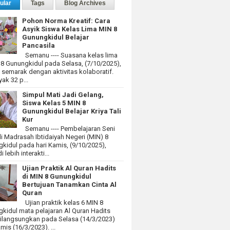
ular
Tags
Blog Archives
Pohon Norma Kreatif: Cara
Asyik Siswa Kelas Lima MIN 8
Gunungkidul Belajar
Pancasila
Semanu ---- Suasana kelas lima
 8 Gunungkidul pada Selasa, (7/10/2025),
at semarak dengan aktivitas kolaboratif.
ak 32 p...
Simpul Mati Jadi Gelang,
Siswa Kelas 5 MIN 8
Gunungkidul Belajar Kriya Tali
Kur
Semanu ---- Pembelajaran Seni
i Madrasah Ibtidaiyah Negeri (MIN) 8
kidul pada hari Kamis, (9/10/2025),
 lebih interakti...
Ujian Praktik Al Quran Hadits
di MIN 8 Gunungkidul
Bertujuan Tanamkan Cinta Al
Quran
Ujian praktik kelas 6 MIN 8
kidul mata pelajaran Al Quran Hadits
dilangsungkan pada Selasa (14/3/2023)
mis (16/3/2023). ...