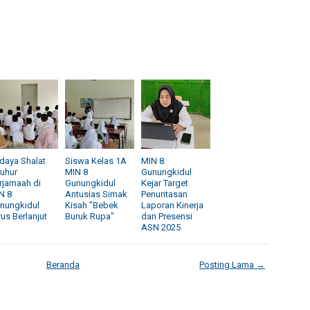
daya Shalat
Siswa Kelas 1A
MIN 8
uhur
MIN 8
Gunungkidul
rjamaah di
Gunungkidul
Kejar Target
N 8
Antusias Simak
Penuntasan
nungkidul
Kisah "Bebek
Laporan Kinerja
rus Berlanjut
Buruk Rupa"
dan Presensi
ASN 2025
Beranda
Posting Lama →