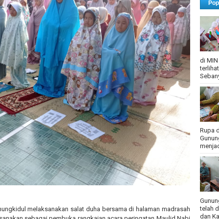
Pop
di MIN
terlih
Sebany
Rupa d
Gunung
menjadi
Gunung
telah 
nungkidul melaksanakan salat duha bersama di halaman madrasah
dan Ka
aksanakan sebagai pembuka rangkaian acara peringatan Maulid Nabi