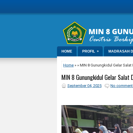
»
HOME
PROFIL
MADRASAH D
Home
» » MIN 8 Gunungkidul Gelar Sala
MIN 8 Gunungkidul Gelar Salat
September 04, 2025
No comment