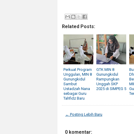
Related Posts:
Perkuat Program
GTK MIN 8
Bu
Unggulan, MIN 8
Gunungkidul
Dh
Gunungkidul
Rampungkan
Be
Sambut
Unggah SKP
MI
Ustadzah Nana
2025 di SIMPEG 5
Gu
sebagai Guru
Te
Tahfidz Baru
← Posting Lebih Baru
0 komentar: