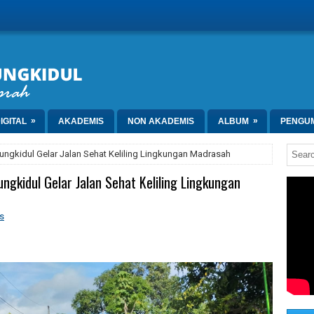
»
»
IGITAL
AKADEMIS
NON AKADEMIS
ALBUM
PENGU
ungkidul Gelar Jalan Sehat Keliling Lingkungan Madrasah
ngkidul Gelar Jalan Sehat Keliling Lingkungan
s