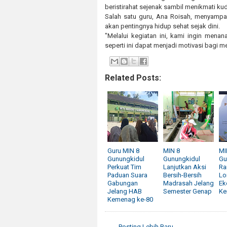
beristirahat sejenak sambil menikmati ku
Salah satu guru, Ana Roisah, menyampa
akan pentingnya hidup sehat sejak dini.
"Melalui kegiatan ini, kami ingin men
seperti ini dapat menjadi motivasi bagi me
Related Posts:
Guru MIN 8
MIN 8
MI
Gunungkidul
Gunungkidul
Gu
Perkuat Tim
Lanjutkan Aksi
Ra
Paduan Suara
Bersih-Bersih
Lo
Gabungan
Madrasah Jelang
Ek
Jelang HAB
Semester Genap
Ke
Kemenag ke-80
← Posting Lebih Baru