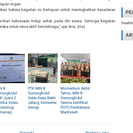
dapan ringan.
ikan bahwa kegiatan ini bertujuan untuk meningkatkan kesadaran
PE
anamkan kebiasaan hidup sehat pada diri siswa. Semoga kegiatan
freehi
reka untuk terus aktif berolahraga," ujar Ana. (tna)
AR
N 8
PTK MIN 8
Momentum Akhir
nungkidul
Gunungkidul
Tahun, MIN 8
ih Juara 2
Gelar Kerja Bakti
Gunungkidul
mba Video
Jelang Semester
Terima Sertifikat
oteologi
Genap
PHTC Revitalisasi
menag
Madrasah
Beranda
Posting Lama →