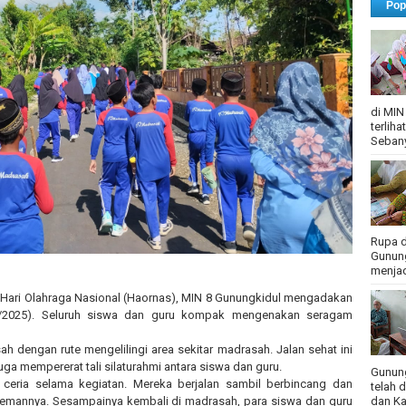
Pop
di MIN
terlih
Sebany
Rupa d
Gunung
menjadi
Hari Olahraga Nasional (Haornas), MIN 8 Gunungkidul mengadakan
/9/2025). Seluruh siswa dan guru kompak mengenakan seragam
ah dengan rute mengelilingi area sekitar madrasah. Jalan sehat ini
juga mempererat tali silaturahmi antara siswa dan guru.
Gunung
ceria selama kegiatan. Mereka berjalan sambil berbincang dan
telah 
dan Ka
temannya. Sesampainya kembali di madrasah, para siswa dan guru