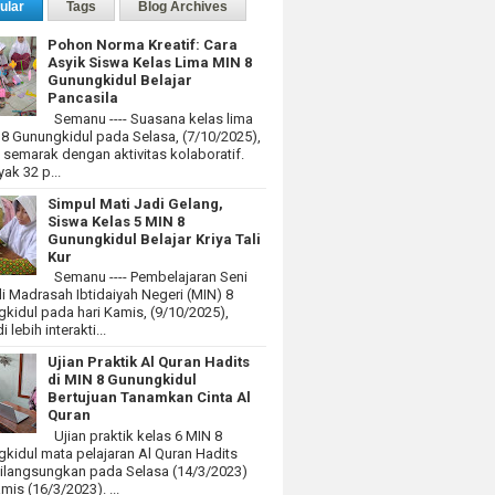
ular
Tags
Blog Archives
Pohon Norma Kreatif: Cara
Asyik Siswa Kelas Lima MIN 8
Gunungkidul Belajar
Pancasila
Semanu ---- Suasana kelas lima
 8 Gunungkidul pada Selasa, (7/10/2025),
at semarak dengan aktivitas kolaboratif.
ak 32 p...
Simpul Mati Jadi Gelang,
Siswa Kelas 5 MIN 8
Gunungkidul Belajar Kriya Tali
Kur
Semanu ---- Pembelajaran Seni
i Madrasah Ibtidaiyah Negeri (MIN) 8
kidul pada hari Kamis, (9/10/2025),
 lebih interakti...
Ujian Praktik Al Quran Hadits
di MIN 8 Gunungkidul
Bertujuan Tanamkan Cinta Al
Quran
Ujian praktik kelas 6 MIN 8
kidul mata pelajaran Al Quran Hadits
dilangsungkan pada Selasa (14/3/2023)
mis (16/3/2023). ...