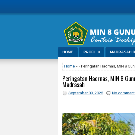
»
HOME
PROFIL
MADRASAH D
Home
» » Peringatan Haornas, MIN 8 Gun
Peringatan Haornas, MIN 8 Gunu
Madrasah
September 09, 2025
No comment