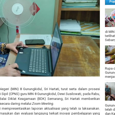
Pop
di MIN
terlih
Sebany
Rupa d
Gunung
menjadi
egeri (MIN) 8 Gunungkidul, Sri Hartati, turut serta dalam prosesi
 Sipil (CPNS) guru MIN 8 Gunungkidul, Dewi Susilowati, pada Rabu,
Balai Diklat Keagamaan (BDK) Semarang, Sri Hartati memberikan
ecara daring melalui
Zoom Meeting
.
Gunung
 mempresentasikan laporan aktualisasi yang telah ia laksanakan.
telah 
masukan dan evaluasi langsung terkait inovasi pembelajaran yang
dan Ka