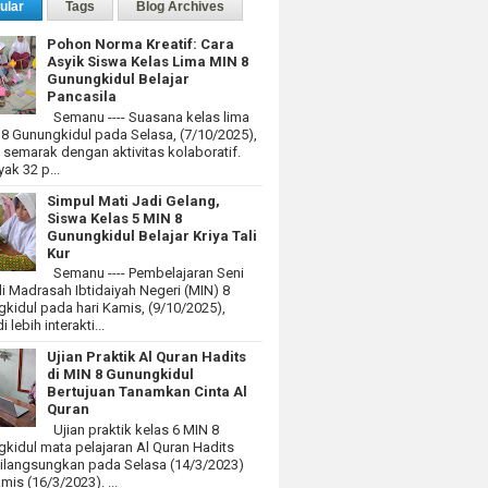
ular
Tags
Blog Archives
Pohon Norma Kreatif: Cara
Asyik Siswa Kelas Lima MIN 8
Gunungkidul Belajar
Pancasila
Semanu ---- Suasana kelas lima
 8 Gunungkidul pada Selasa, (7/10/2025),
at semarak dengan aktivitas kolaboratif.
ak 32 p...
Simpul Mati Jadi Gelang,
Siswa Kelas 5 MIN 8
Gunungkidul Belajar Kriya Tali
Kur
Semanu ---- Pembelajaran Seni
i Madrasah Ibtidaiyah Negeri (MIN) 8
kidul pada hari Kamis, (9/10/2025),
 lebih interakti...
Ujian Praktik Al Quran Hadits
di MIN 8 Gunungkidul
Bertujuan Tanamkan Cinta Al
Quran
Ujian praktik kelas 6 MIN 8
kidul mata pelajaran Al Quran Hadits
dilangsungkan pada Selasa (14/3/2023)
mis (16/3/2023). ...