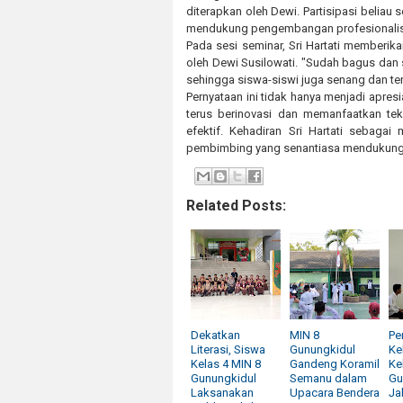
diterapkan oleh Dewi. Partisipasi belia
mendukung pengembangan profesionalisme
Pada sesi seminar, Sri Hartati memberik
oleh Dewi Susilowati. "Sudah bagus dan
sehingga siswa-siswi juga senang dan ter
Pernyataan ini tidak hanya menjadi apresi
terus berinovasi dan memanfaatkan te
efektif. Kehadiran Sri Hartati sebaga
pembimbing yang senantiasa mendukung p
Related Posts:
Dekatkan
MIN 8
Pe
Literasi, Siswa
Gunungkidul
Ke
Kelas 4 MIN 8
Gandeng Koramil
Ke
Gunungkidul
Semanu dalam
Gu
Laksanakan
Upacara Bendera
Ja