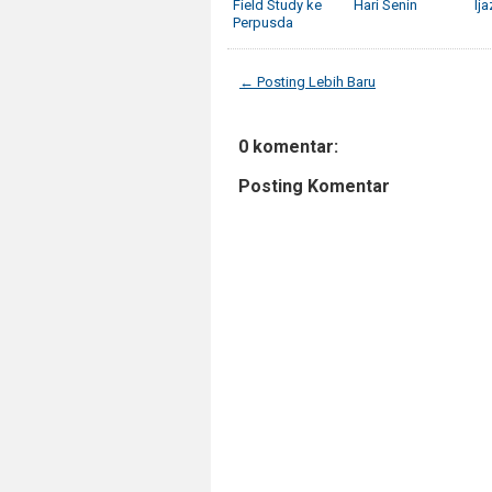
Field Study ke
Hari Senin
Ij
Perpusda
← Posting Lebih Baru
0 komentar:
Posting Komentar