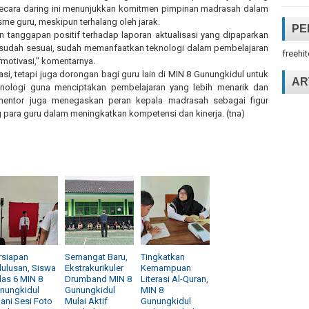
u secara daring ini menunjukkan komitmen pimpinan madrasah dalam
 guru, meskipun terhalang oleh jarak.
PE
an tanggapan positif terhadap laporan aktualisasi yang dipaparkan
 sudah sesuai, sudah memanfaatkan teknologi dalam pembelajaran
freehi
motivasi," komentarnya.
asi, tetapi juga dorongan bagi guru lain di MIN 8 Gunungkidul untuk
AR
knologi guna menciptakan pembelajaran yang lebih menarik dan
i mentor juga menegaskan peran kepala madrasah sebagai figur
ara guru dalam meningkatkan kompetensi dan kinerja. (tna)
rsiapan
Semangat Baru,
Tingkatkan
lulusan, Siswa
Ekstrakurikuler
Kemampuan
las 6 MIN 8
Drumband MIN 8
Literasi Al-Quran,
nungkidul
Gunungkidul
MIN 8
lani Sesi Foto
Mulai Aktif
Gunungkidul