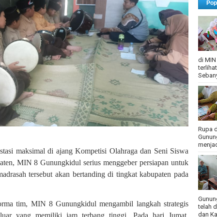
Pop
di MIN
terlih
Sebany
Rupa d
Gunung
menjadi
tasi maksimal di ajang Kompetisi Olahraga dan Seni Siswa
en, MIN 8 Gunungkidul serius menggeber persiapan untuk
drasah tersebut akan bertanding di tingkat kabupaten pada
Gunung
orma tim, MIN 8 Gunungkidul mengambil langkah strategis
telah 
dan Ka
luar yang memiliki jam terbang tinggi. Pada hari Jumat,