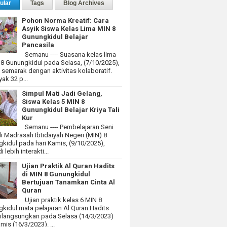
ular
Tags
Blog Archives
Pohon Norma Kreatif: Cara
Asyik Siswa Kelas Lima MIN 8
Gunungkidul Belajar
Pancasila
Semanu ---- Suasana kelas lima
 8 Gunungkidul pada Selasa, (7/10/2025),
at semarak dengan aktivitas kolaboratif.
ak 32 p...
Simpul Mati Jadi Gelang,
Siswa Kelas 5 MIN 8
Gunungkidul Belajar Kriya Tali
Kur
Semanu ---- Pembelajaran Seni
i Madrasah Ibtidaiyah Negeri (MIN) 8
kidul pada hari Kamis, (9/10/2025),
 lebih interakti...
Ujian Praktik Al Quran Hadits
di MIN 8 Gunungkidul
Bertujuan Tanamkan Cinta Al
Quran
Ujian praktik kelas 6 MIN 8
kidul mata pelajaran Al Quran Hadits
dilangsungkan pada Selasa (14/3/2023)
mis (16/3/2023). ...