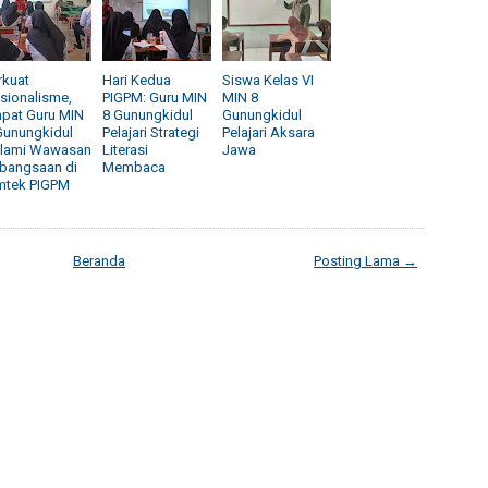
rkuat
Hari Kedua
Siswa Kelas VI
sionalisme,
PIGPM: Guru MIN
MIN 8
pat Guru MIN
8 Gunungkidul
Gunungkidul
Gunungkidul
Pelajari Strategi
Pelajari Aksara
lami Wawasan
Literasi
Jawa
bangsaan di
Membaca
mtek PIGPM
Beranda
Posting Lama →