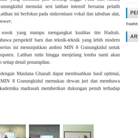
ungkidul memulai sesi latihan intensif bersama pelatih
PE
tihan ini berfokus pada sinkronisasi vokal dan tabuhan alat,
power
.
freehi
i sosok yang mampu mengangkat kualitas tim Hadrah.
AR
awa perspektif baru dan teknik-teknik yang lebih modern
 serius ini menunjukkan ambisi MIN 8 Gunungkidul untuk
bupaten. Latihan rutin hingga menjelang lomba nanti akan
setiap detail penampilan.
 dengan Maulana Ghazali dapat membuahkan hasil optimal,
ah MIN 8 Gunungkidul memukau dewan juri dan membawa
s akademika madrasah memberikan dukungan penuh terhadap