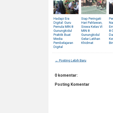
Hadapi Era
Siap Peringati
Pe
Digital: Guru
Hari Pahlawan,
Na
Pemula MIN 8
Siswa Kelas VI
Em
Gunungkidul
MIN 8
8 
Praktik Buat
Gunungkidul
Da
Media
Gelar Latihan
Ke
Pembelajaran
Khidmat
Bi
Digital
← Posting Lebih Baru
0 komentar:
Posting Komentar