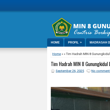
»
HOME
PROFIL
MADRASAH D
Home
» » Tim Hadrah MIN 8 Gunungkidul 
Tim Hadrah MIN 8 Gunungkidul L
September 26, 2025
No comment