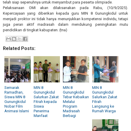
telah siap sepenuhnya untuk menyambut para peserta olimpiade.
Pelaksanaan OMI akan dilaksanakan pada Rabu, (10/9/2025).
Kepercayaan yang diberikan kepada guru MIN 8 Gunungkidul untuk
menjadi proktor ini tidak hanya menunjukkan kompetensi individu, tetapi
juga peran aktif madrasah dalam mendukung peningkatan mutu
pendidikan di tingkat kabupaten. (tna)
Related Posts:
Semarak
MIN 8
MIN 8
MIN 8
Ramadhan,
Gunungkidul
Gunungkidul
Gunungkidul
Siswa MIN 8
Salurkan Zakat
Tebar Kebaikan
Salurkan Zakat
Gunungkidul
Fitrah kepada
Melalui
Fitrah
Nobar Film
Siswa
Program
Langsung ke
Animasi Islami
Penerima
Madrasah
Rumah Warga
Manfaat
Berbagi