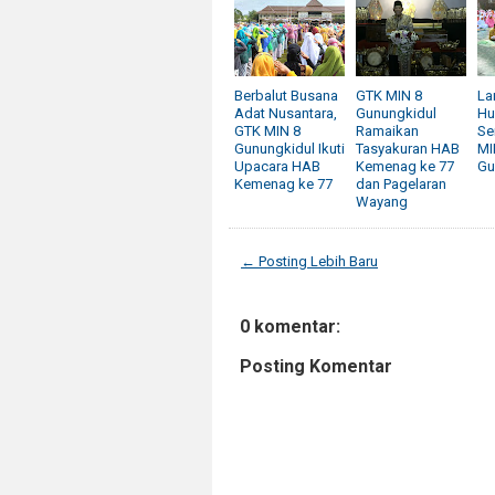
Berbalut Busana
GTK MIN 8
La
Adat Nusantara,
Gunungkidul
Hu
GTK MIN 8
Ramaikan
Se
Gunungkidul Ikuti
Tasyakuran HAB
MI
Upacara HAB
Kemenag ke 77
Gu
Kemenag ke 77
dan Pagelaran
Wayang
← Posting Lebih Baru
0 komentar:
Posting Komentar