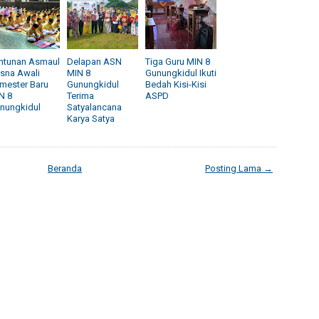
ntunan Asmaul
Delapan ASN
Tiga Guru MIN 8
sna Awali
MIN 8
Gunungkidul Ikuti
mester Baru
Gunungkidul
Bedah Kisi-Kisi
N 8
Terima
ASPD
nungkidul
Satyalancana
Karya Satya
Beranda
Posting Lama →