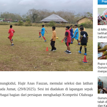
Pop
di MIN
terlih
Sebany
Rupa d
Gunung
menjadi
gkidul, Hajir Anas Fauzan, memulai seleksi dan latihan
ada Jumat, (29/8/2025). Sesi ini diadakan di lapangan sepak
bagai bagian dari persiapan menghadapi Kompetisi Olahraga
Gunung
telah 
dan Ka