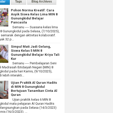
ular
Tags
Blog Archives
Pohon Norma Kreatif: Cara
Asyik Siswa Kelas Lima MIN 8
Gunungkidul Belajar
Pancasila
Semanu ---- Suasana kelas lima
 8 Gunungkidul pada Selasa, (7/10/2025),
at semarak dengan aktivitas kolaboratif.
ak 32 p...
Simpul Mati Jadi Gelang,
Siswa Kelas 5 MIN 8
Gunungkidul Belajar Kriya Tali
Kur
Semanu ---- Pembelajaran Seni
i Madrasah Ibtidaiyah Negeri (MIN) 8
kidul pada hari Kamis, (9/10/2025),
 lebih interakti...
Ujian Praktik Al Quran Hadits
di MIN 8 Gunungkidul
Bertujuan Tanamkan Cinta Al
Quran
Ujian praktik kelas 6 MIN 8
kidul mata pelajaran Al Quran Hadits
dilangsungkan pada Selasa (14/3/2023)
mis (16/3/2023). ...