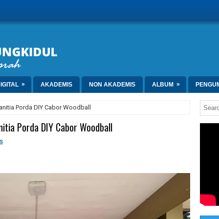
»
»
IGITAL
AKADEMIS
NON AKADEMIS
ALBUM
PENGU
anitia Porda DIY Cabor Woodball
nitia Porda DIY Cabor Woodball
s