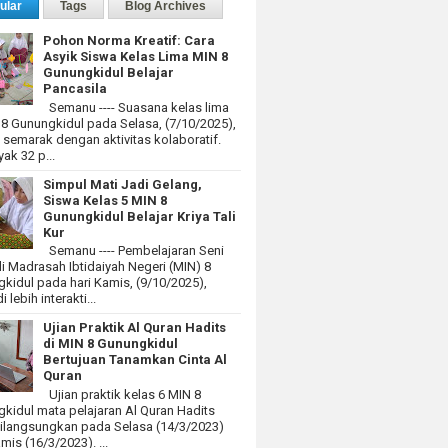
ular
Tags
Blog Archives
Pohon Norma Kreatif: Cara
Asyik Siswa Kelas Lima MIN 8
Gunungkidul Belajar
Pancasila
Semanu ---- Suasana kelas lima
 8 Gunungkidul pada Selasa, (7/10/2025),
at semarak dengan aktivitas kolaboratif.
ak 32 p...
Simpul Mati Jadi Gelang,
Siswa Kelas 5 MIN 8
Gunungkidul Belajar Kriya Tali
Kur
Semanu ---- Pembelajaran Seni
i Madrasah Ibtidaiyah Negeri (MIN) 8
kidul pada hari Kamis, (9/10/2025),
 lebih interakti...
Ujian Praktik Al Quran Hadits
di MIN 8 Gunungkidul
Bertujuan Tanamkan Cinta Al
Quran
Ujian praktik kelas 6 MIN 8
kidul mata pelajaran Al Quran Hadits
dilangsungkan pada Selasa (14/3/2023)
mis (16/3/2023). ...