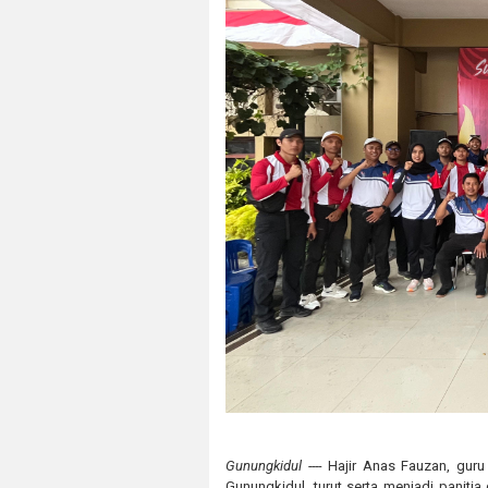
Gunungkidul ----
Hajir Anas Fauzan, gur
Gunungkidul, turut serta menjadi paniti