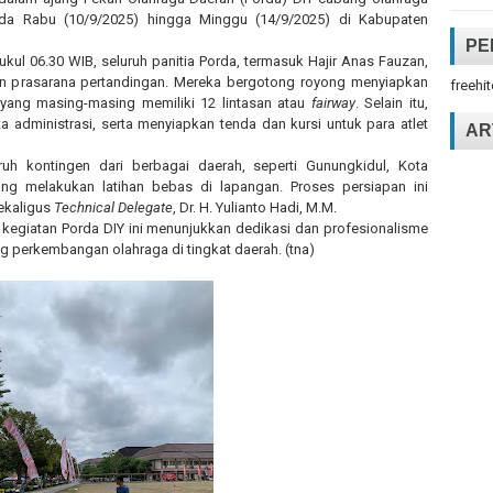
ada Rabu (10/9/2025) hingga Minggu (14/9/2025) di Kabupaten
PE
ukul 06.30 WIB, seluruh panitia Porda, termasuk Hajir Anas Fauzan,
n prasarana pertandingan. Mereka bergotong royong menyiapkan
freehi
 yang masing-masing memiliki 12 lintasan atau
fairway
. Selain itu,
a administrasi, serta menyiapkan tenda dan kursi untuk para atlet
AR
ruh kontingen dari berbagai daerah, seperti Gunungkidul, Kota
ung melakukan latihan bebas di lapangan. Proses persiapan ini
sekaligus
Technical Delegate
, Dr. H. Yulianto Hadi, M.M.
m kegiatan Porda DIY ini menunjukkan dedikasi dan profesionalisme
 perkembangan olahraga di tingkat daerah. (tna)