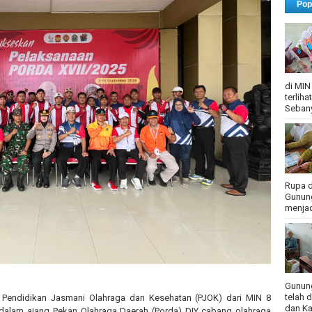
Pop
di MIN
terlih
Sebany
Rupa d
Gunung
menjadi
Gunung
telah 
u Pendidikan Jasmani Olahraga dan Kesehatan (PJOK) dari MIN 8
dan Ka
a dalam ajang Pekan Olahraga Daerah (Porda) DIY cabang olahraga