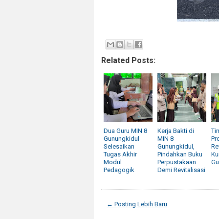
Related Posts:
Dua Guru MIN 8
Kerja Bakti di
Ti
Gunungkidul
MIN 8
Pr
Selesaikan
Gunungkidul,
Re
Tugas Akhir
Pindahkan Buku
Ku
Modul
Perpustakaan
Gu
Pedagogik
Demi Revitalisasi
← Posting Lebih Baru