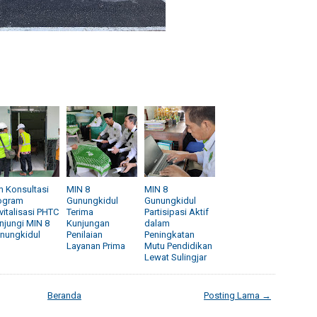
m Konsultasi
MIN 8
MIN 8
ogram
Gunungkidul
Gunungkidul
vitalisasi PHTC
Terima
Partisipasi Aktif
njungi MIN 8
Kunjungan
dalam
nungkidul
Penilaian
Peningkatan
Layanan Prima
Mutu Pendidikan
Lewat Sulingjar
Beranda
Posting Lama →