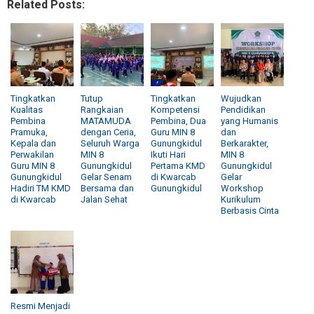
Related Posts:
Tingkatkan
Tutup
Tingkatkan
Wujudkan
Kualitas
Rangkaian
Kompetensi
Pendidikan
Pembina
MATAMUDA
Pembina, Dua
yang Humanis
Pramuka,
dengan Ceria,
Guru MIN 8
dan
Kepala dan
Seluruh Warga
Gunungkidul
Berkarakter,
Perwakilan
MIN 8
Ikuti Hari
MIN 8
Guru MIN 8
Gunungkidul
Pertama KMD
Gunungkidul
Gunungkidul
Gelar Senam
di Kwarcab
Gelar
Hadiri TM KMD
Bersama dan
Gunungkidul
Workshop
di Kwarcab
Jalan Sehat
Kurikulum
Berbasis Cinta
Resmi Menjadi