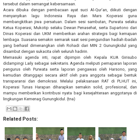
tersebut dalam semangat kebersamaan.
Acara dibuka dengan pembacaan ayat suci Al-Qur’an, diikuti dengan
menyanyikan lagu Indonesia Raya dan Mars Koperasi guna
membangkitkan jiwa persatuan. Dalam sesi sambutan, Purwata selaku
Ketua Koperasi, Mukotip selaku Dewan Penasehat, serta Supartono dari
Dinas Koperasi dan UKM memberikan arahan strategis bagi kemajuan
lembaga. Suasana semakin semarak saat sesi pengundian hadiah ibadah
yang berhasil dimenangkan oleh Rohadi dari MIN 2 Gunungkidul yang
disambut dengan sukacita oleh seluruh hadirin.
Memasuki agenda inti, rapat dipimpin oleh Kepala KUA Girisubo
didampingi Laily sebagai sekretaris. Agenda meliputi pemaparan laporan
pengurus oleh Purwata serta laporan pengawas oleh Harsono, yang
kemudian ditanggapi secara aktif oleh para anggota sebagai bentuk
transparansi dan demokrasi. Melalui pelaksanaan RAT di PLHUT ini,
Koperasi Tunas Harapan diharapkan semakin solid, profesional, dan
mampu memberikan kontribusi nyata bagi kesejahteraan anggotanya di
lingkungan Kemenag Gunungkidul. (tna)
Related Posts: