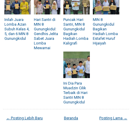
Inilah Juara
Hari Santri di
Puncak Hari
MIN 8
Lomba Azan
MIN 8
Santri, MIN 8
Gunungkidul
Subuh Kelas 4,
Gunungkidul:
Gunungkidul
Bagikan
5, dan 6 MIN 8
Gendhis Jelita
Bagikan
Hadiah Lomba
Gunungkidul
Sabet Juara
Hadiah Lomba
Estafet Huruf
Lomba
Kaligrafi
Hijaiyah
Mewarnai
Ini Dia Para
Muadzin Cilik
Terbaik di Hari
Santri MIN 8
Gunungkidul
← Posting Lebih Baru
Beranda
Posting Lama →