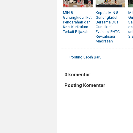
MIN 8
Kepala MIN 8
MI
Gunungkidul Ikuti
Gunungkidul
Gu
Pengarahan dari
Bersama Dua
Sa
Kasi Kurikulum
Guru Ikuti
da
Terkait E-Ijazah
Evaluasi PHTC
un
Revitalisasi
Si
Madrasah
← Posting Lebih Baru
0 komentar:
Posting Komentar