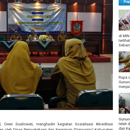
Pop
di MIN
terlih
Sebany
Rupa d
Gunung
menjadi
Gunung
telah 
Dewi Susilowati, menghadiri kegiatan Sosialisasi Akreditasi
dan Ka
an oleh Dinas Perpustakaan dan Kearsipan (Dispussip) Kabupaten