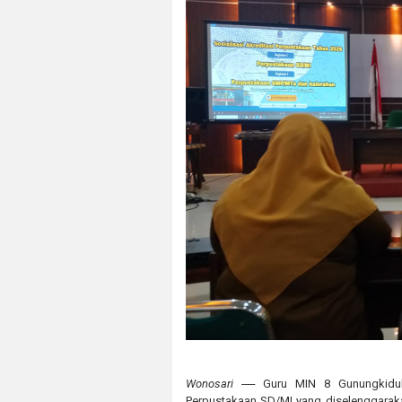
Wonosari -----
Guru MIN 8 Gunungkidul, 
Perpustakaan SD/MI yang diselenggarak