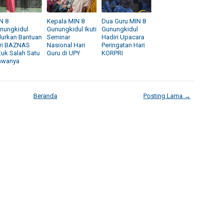
N 8
Kepala MIN 8
Dua Guru MIN 8
nungkidul
Gunungkidul Ikuti
Gunungkidul
lurkan Bantuan
Seminar
Hadiri Upacara
ri BAZNAS
Nasional Hari
Peringatan Hari
tuk Salah Satu
Guru di UPY
KORPRI
swanya
Beranda
Posting Lama →