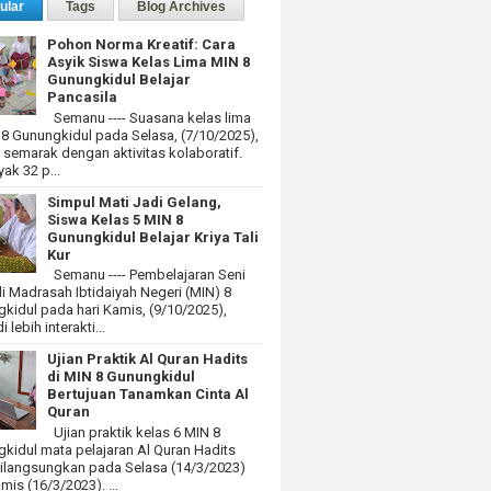
ular
Tags
Blog Archives
Pohon Norma Kreatif: Cara
Asyik Siswa Kelas Lima MIN 8
Gunungkidul Belajar
Pancasila
Semanu ---- Suasana kelas lima
 8 Gunungkidul pada Selasa, (7/10/2025),
at semarak dengan aktivitas kolaboratif.
ak 32 p...
Simpul Mati Jadi Gelang,
Siswa Kelas 5 MIN 8
Gunungkidul Belajar Kriya Tali
Kur
Semanu ---- Pembelajaran Seni
i Madrasah Ibtidaiyah Negeri (MIN) 8
kidul pada hari Kamis, (9/10/2025),
 lebih interakti...
Ujian Praktik Al Quran Hadits
di MIN 8 Gunungkidul
Bertujuan Tanamkan Cinta Al
Quran
Ujian praktik kelas 6 MIN 8
kidul mata pelajaran Al Quran Hadits
dilangsungkan pada Selasa (14/3/2023)
mis (16/3/2023). ...