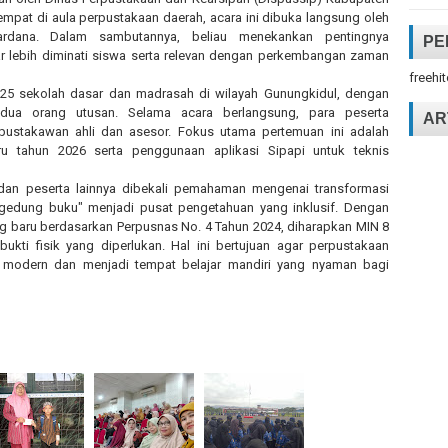
empat di aula perpustakaan daerah, acara ini dibuka langsung oleh
rdana. Dalam sambutannya, beliau menekankan pentingnya
PE
r lebih diminati siswa serta relevan dengan perkembangan zaman
freehi
ri 25 sekolah dasar dan madrasah di wilayah Gunungkidul, dengan
dua orang utusan. Selama acara berlangsung, para peserta
AR
 pustakawan ahli dan asesor. Fokus utama pertemuan ini adalah
aru tahun 2026 serta penggunaan aplikasi Sipapi untuk teknis
ti dan peserta lainnya dibekali pemahaman mengenai transformasi
gedung buku" menjadi pusat pengetahuan yang inklusif. Dengan
g baru berdasarkan Perpusnas No. 4 Tahun 2024, diharapkan MIN 8
kti fisik yang diperlukan. Hal ini bertujuan agar perpustakaan
odern dan menjadi tempat belajar mandiri yang nyaman bagi