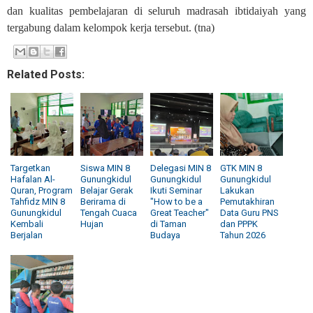
dan kualitas pembelajaran di seluruh madrasah ibtidaiyah yang
tergabung dalam kelompok kerja tersebut. (tna)
Related Posts:
Targetkan
Siswa MIN 8
Delegasi MIN 8
GTK MIN 8
Hafalan Al-
Gunungkidul
Gunungkidul
Gunungkidul
Quran, Program
Belajar Gerak
Ikuti Seminar
Lakukan
Tahfidz MIN 8
Berirama di
"How to be a
Pemutakhiran
Gunungkidul
Tengah Cuaca
Great Teacher"
Data Guru PNS
Kembali
Hujan
di Taman
dan PPPK
Berjalan
Budaya
Tahun 2026