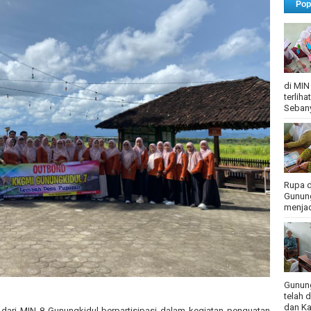
Pop
di MIN
terlih
Sebany
Rupa d
Gunung
menjadi
Gunung
telah 
dan Ka
ari MIN 8 Gunungkidul berpartisipasi dalam kegiatan penguatan