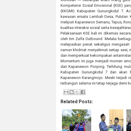
Kompetensi Sosial Emosional (KSE) yan
(KKGMI) Kabupaten Gunungkidul 7. Ac
kawasan wisata Lembah Desa, Pulutan. Keg
meliputi Kapanewon Semanu, Tepus, Rongk
kualitas interaksi sosial serta kesejahter
Pelaksanaan KSE kali ini dikemas secar
oleh tim Zulfa Outbound. Melalui berbag
melepaskan penat sekaligus mengasah em
namun khidmat menyelimuti setiap sesi, 
dan memperkuat kekompakan antarinstansi
Momentum ini juga menjadi momen emosi
dari Kapanewon Ponjong. Terhitung mula
Kabupaten Gunungkidul 7 dan akan 
Kapanewon Karangmojo. Meski terjadi reor
terbangun selama ini tetap terjaga demi 
Related Posts: