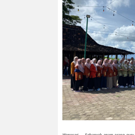
Wonosari ----
Sebanyak enam orang guru d