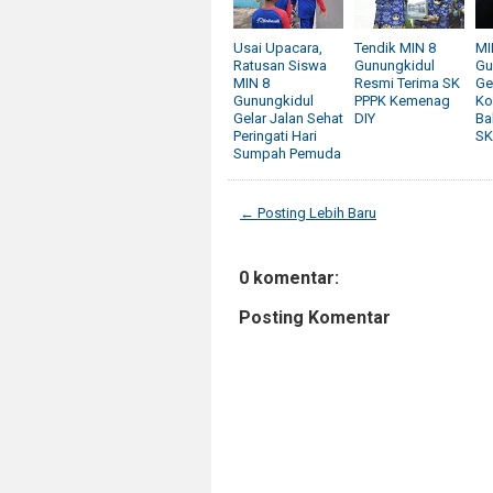
Usai Upacara,
Tendik MIN 8
MI
Ratusan Siswa
Gunungkidul
Gu
MIN 8
Resmi Terima SK
Ge
Gunungkidul
PPPK Kemenag
Ko
Gelar Jalan Sehat
DIY
Ba
Peringati Hari
SK
Sumpah Pemuda
← Posting Lebih Baru
0 komentar:
Posting Komentar