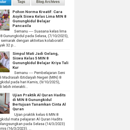
ular
Tags
Blog Archives
Pohon Norma Kreatif: Cara
Asyik Siswa Kelas Lima MIN 8
Gunungkidul Belajar
Pancasila
Semanu ---- Suasana kelas lima
 8 Gunungkidul pada Selasa, (7/10/2025),
at semarak dengan aktivitas kolaboratif.
ak 32 p...
Simpul Mati Jadi Gelang,
Siswa Kelas 5 MIN 8
Gunungkidul Belajar Kriya Tali
Kur
Semanu ---- Pembelajaran Seni
i Madrasah Ibtidaiyah Negeri (MIN) 8
kidul pada hari Kamis, (9/10/2025),
 lebih interakti...
Ujian Praktik Al Quran Hadits
di MIN 8 Gunungkidul
Bertujuan Tanamkan Cinta Al
Quran
Ujian praktik kelas 6 MIN 8
kidul mata pelajaran Al Quran Hadits
dilangsungkan pada Selasa (14/3/2023)
mis (16/3/2023). ...