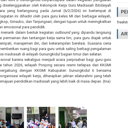
g diselenggarakan oleh Kelompok Kerja Guru Madrasah Ibtidaiyah
ara yang berlangsung pada Jumat (6/2/2026) ini bertempat di
PE
iatan ini dihadiri oleh para guru kelas MI dari berbagai wilayah,
op, Girisubo, dan Tanjungsari, dengan tujuan untuk meningkatkan
freehi
aan emosional para pendidik.
a menarik dalam bentuk kegiatan
outbound
yang dipandu langsung
AR
ai permainan dan tantangan kerja sama tim, para guru diajak untuk
pati, manajemen diri, dan keterampilan berelasi. Suasana ceria
memberikan ruang bagi para guru untuk saling berbagi pengalaman
 madrasah di wilayah Gunungkidul bagian timur dan selatan.
onal karena sekaligus menjadi acara perpisahan bagi guru-guru
i tahun 2026, wilayah Ponjong secara resmi terlepas dari KKGMI
bergabung dengan KKGMI Kabupaten Gunungkidul 6 bersama
ganisasi wilayah kerja, diharapkan jalinan silaturahmi yang telah
kemajuan pendidikan madrasah yang lebih baik di masa depan. (tna)