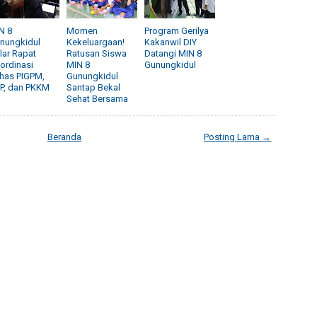
N 8
Momen
Program Gerilya
nungkidul
Kekeluargaan!
Kakanwil DIY
lar Rapat
Ratusan Siswa
Datangi MIN 8
ordinasi
MIN 8
Gunungkidul
has PIGPM,
Gunungkidul
P, dan PKKM
Santap Bekal
Sehat Bersama
Beranda
Posting Lama →