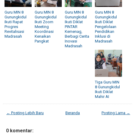
Guru MIN 8
Guru MIN 8
Guru MIN 8
Guru MIN 8
Gunungkidul
Gunungkidul
Gunungkidul
Gunungkidul
Ikuti Rapat
Ikuti Zoom
Ikuti Diklat
Ikuti Diklat
Progres
Meeting
PINTAR
Pengelolaan
Revitalisasi
Koordinasi
Kemenag,
Pendidikan
Madrasah
Kenaikan
Berbagi Cerita
Inklusi di
Pangkat
Inovasi
Madrasah
Madrasah
Tiga Guru MIN
8 Gunungkidul
Ikuti Diklat
Mahir AI
← Posting Lebih Baru
Beranda
Posting Lama →
0 komentar: