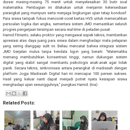
durasi masing-masing 75 menit untuk menyelesaikan 30 butir soal
matematika. Pembagian ini dilakukan untuk menjamin ketersediaan
perangkat yang mumpuni serta menjaga lingkungan ujian tetap kondusif.
Para siswa tampak fokus mencoret-coret kertas HVS untuk memecahkan
persoalan logika dan angka, sementara sistem JMD memastikan seluruh
progres pengerjaan tersimpan secara
real-time
di peladen pusat.
Hamid Fitrianto, selaku proktor yang mengawal aspek teknis, memberikan
apresiasi atas daya juang para siswa dalam menghadapi mata pelajaran
yang sering dianggap sulit ini. Beliau mencatat bahwa integrasi sistem
JMD berjalan mulus tanpa kendala
log-in
yang berarti. "Matematika
memang membutuhkan konsentrasi tinggi, namun dukungan sistem
digital yang stabil sangat membantu psikologis anak-anak agar tidak
panik. Secara teknis, sinkronisasi antara perangkat di madrasah dengan
platform Jogja Madrasah Digital hari ini mencapai 100 persen sukses.
Hasil yang keluar nanti dapat menjadi potret nyata kesiapan siswa
menghadapi ujian sesungguhnya," pungkas Hamid. (tna)
Related Posts: