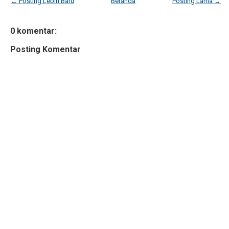
← Posting Lebih Baru
Beranda
Posting Lama →
0 komentar:
Posting Komentar