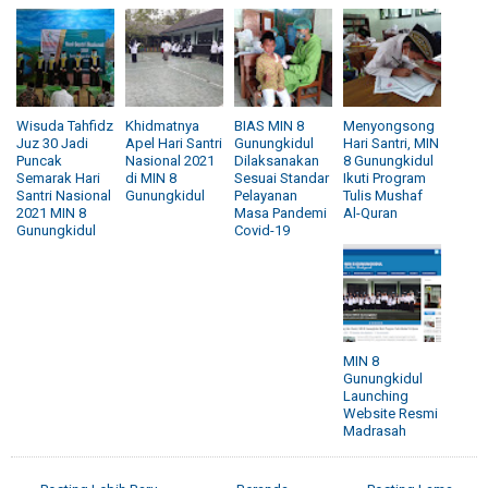
Wisuda Tahfidz
Khidmatnya
BIAS MIN 8
Menyongsong
Juz 30 Jadi
Apel Hari Santri
Gunungkidul
Hari Santri, MIN
Puncak
Nasional 2021
Dilaksanakan
8 Gunungkidul
Semarak Hari
di MIN 8
Sesuai Standar
Ikuti Program
Santri Nasional
Gunungkidul
Pelayanan
Tulis Mushaf
2021 MIN 8
Masa Pandemi
Al-Quran
Gunungkidul
Covid-19
MIN 8
Gunungkidul
Launching
Website Resmi
Madrasah