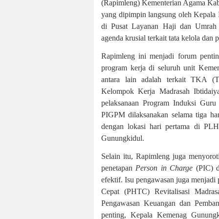
(Rapimleng) Kementerian Agama Kabup
yang dipimpin langsung oleh Kepala
di Pusat Layanan Haji dan Umra
agenda krusial terkait tata kelola da
Rapimleng ini menjadi forum penti
program kerja di seluruh unit Kem
antara lain adalah terkait TKA (T
Kelompok Kerja Madrasah Ibtidaiya
pelaksanaan Program Induksi Gur
PIGPM dilaksanakan selama tiga har
dengan lokasi hari pertama di PL
Gunungkidul.
Selain itu, Rapimleng juga menyoro
penetapan
Person in Charge
(PIC) d
efektif. Isu pengawasan juga menjadi
Cepat (PHTC) Revitalisasi Madr
Pengawasan Keuangan dan Pembang
penting, Kepala Kemenag Gunungk