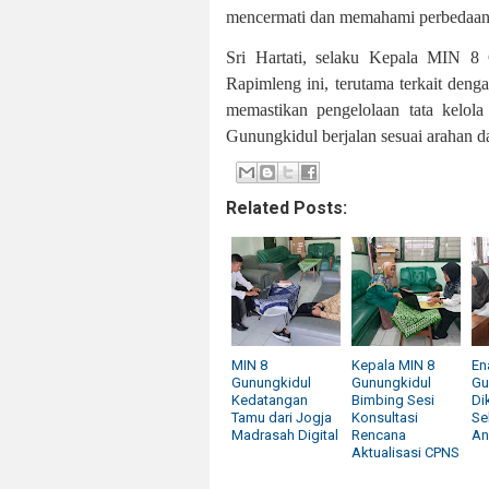
mencermati dan memahami perbedaan 
Sri Hartati, selaku Kepala MIN 8 G
Rapimleng ini, terutama terkait den
memastikan pengelolaan tata kelo
Gunungkidul berjalan sesuai arahan d
Related Posts:
MIN 8
Kepala MIN 8
En
Gunungkidul
Gunungkidul
Gu
Kedatangan
Bimbing Sesi
Dik
Tamu dari Jogja
Konsultasi
Se
Madrasah Digital
Rencana
An
Aktualisasi CPNS