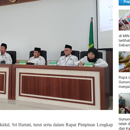
Pop
di MIN
terlih
Sebany
Rupa d
Gunung
menjadi
Gunung
telah 
ul, Sri Hartati, turut serta dalam Rapat Pimpinan Lengkap
dan Ka