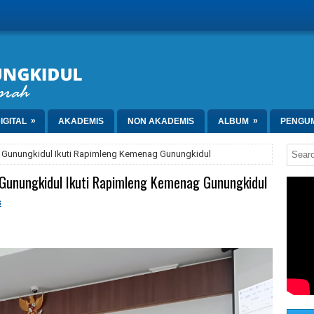
»
»
IGITAL
AKADEMIS
NON AKADEMIS
ALBUM
PENGU
 8 Gunungkidul Ikuti Rapimleng Kemenag Gunungkidul
 Gunungkidul Ikuti Rapimleng Kemenag Gunungkidul
s