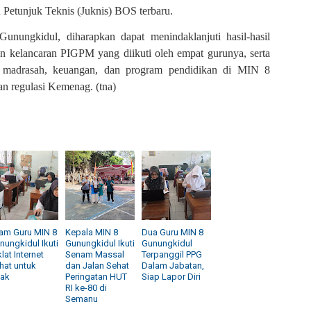
Petunjuk Teknis (Juknis) BOS terbaru.
unungkidul, diharapkan dapat menindaklanjuti hasil-hasil
gan kelancaran PIGPM yang diikuti oleh empat gurunya, serta
la madrasah, keuangan, dan program pendidikan di MIN 8
an regulasi Kemenag. (tna)
am Guru MIN 8
Kepala MIN 8
Dua Guru MIN 8
nungkidul Ikuti
Gunungkidul Ikuti
Gunungkidul
lat Internet
Senam Massal
Terpanggil PPG
hat untuk
dan Jalan Sehat
Dalam Jabatan,
ak
Peringatan HUT
Siap Lapor Diri
RI ke-80 di
Semanu