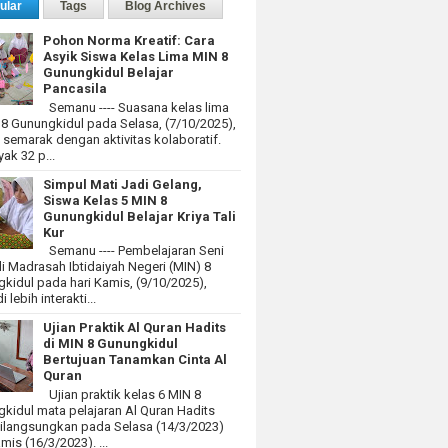
ular
Tags
Blog Archives
Pohon Norma Kreatif: Cara
Asyik Siswa Kelas Lima MIN 8
Gunungkidul Belajar
Pancasila
Semanu ---- Suasana kelas lima
 8 Gunungkidul pada Selasa, (7/10/2025),
at semarak dengan aktivitas kolaboratif.
ak 32 p...
Simpul Mati Jadi Gelang,
Siswa Kelas 5 MIN 8
Gunungkidul Belajar Kriya Tali
Kur
Semanu ---- Pembelajaran Seni
i Madrasah Ibtidaiyah Negeri (MIN) 8
kidul pada hari Kamis, (9/10/2025),
 lebih interakti...
Ujian Praktik Al Quran Hadits
di MIN 8 Gunungkidul
Bertujuan Tanamkan Cinta Al
Quran
Ujian praktik kelas 6 MIN 8
kidul mata pelajaran Al Quran Hadits
dilangsungkan pada Selasa (14/3/2023)
mis (16/3/2023). ...