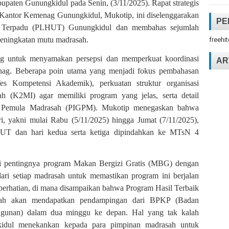
aten Gunungkidul pada Senin, (3/11/2025). Rapat strategis
 Kantor Kemenag Gunungkidul, Mukotip, ini diselenggarakan
PE
h Terpadu (PLHUT) Gunungkidul dan membahas sejumlah
n peningkatan mutu madrasah.
freehi
ng untuk menyamakan persepsi dan memperkuat koordinasi
AR
enag. Beberapa poin utama yang menjadi fokus pembahasan
es Kompetensi Akademik), perkuatan struktur organisasi
h (K2MI) agar memiliki program yang jelas, serta detail
u Pemula Madrasah (PIGPM). Mukotip menegaskan bahwa
i, yakni mulai Rabu (5/11/2025) hingga Jumat (7/11/2025),
HUT dan hari kedua serta ketiga dipindahkan ke MTsN 4
ti pentingnya program Makan Bergizi Gratis (MBG) dengan
ari setiap madrasah untuk memastikan program ini berjalan
 perhatian, di mana disampaikan bahwa Program Hasil Terbaik
asah akan mendapatkan pendampingan dari BPKP (Badan
unan) dalam dua minggu ke depan. Hal yang tak kalah
idul menekankan kepada para pimpinan madrasah untuk