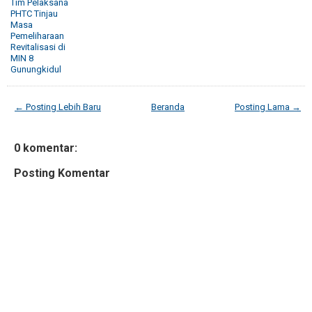
Tim Pelaksana
PHTC Tinjau
Masa
Pemeliharaan
Revitalisasi di
MIN 8
Gunungkidul
← Posting Lebih Baru
Beranda
Posting Lama →
0 komentar:
Posting Komentar