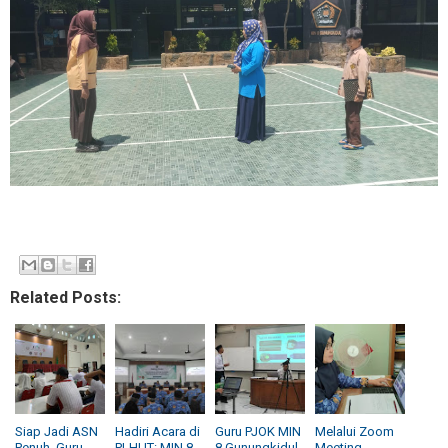
Related Posts:
Siap Jadi ASN
Hadiri Acara di
Guru PJOK MIN
Melalui Zoom
Penuh, Guru
PLHUT: MIN 8
8 Gunungkidul
Meeting,