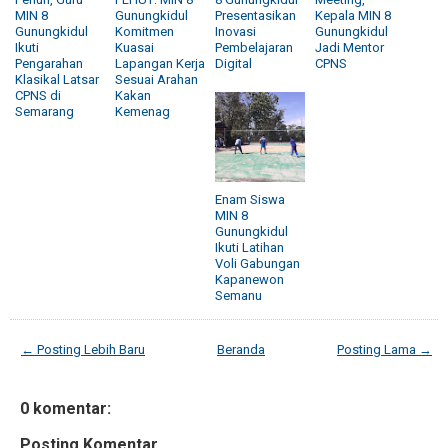
MIN 8
Gunungkidul
Presentasikan
Kepala MIN 8
Gunungkidul
Komitmen
Inovasi
Gunungkidul
Ikuti
Kuasai
Pembelajaran
Jadi Mentor
Pengarahan
Lapangan Kerja
Digital
CPNS
Klasikal Latsar
Sesuai Arahan
CPNS di
Kakan
Semarang
Kemenag
Enam Siswa
MIN 8
Gunungkidul
Ikuti Latihan
Voli Gabungan
Kapanewon
Semanu
← Posting Lebih Baru
Beranda
Posting Lama →
0 komentar:
Posting Komentar