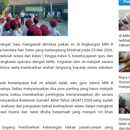
Pop
di MIN
terlih
ngat baru mengawali aktivitas pekan ini di lingkungan MIN 8
Sebany
a bendera hari Senin yang berlangsung khidmat pada 25 Mei 2026.
luruh siswa dari kelas 1 hingga kelas 5, beserta jajaran guru dan
rangkaian upacara dengan tertib. Kegiatan rutin ini menjadi sarana
alisme serta memberikan arahan langsung kepada siswa sebelum
Rupa d
Gunung
ada kesempatan kali ini adalah salah satu guru senior MIN 8
menjadi
atnya, beliau menyampaikan dua poin penting yang harus menjadi
ertama, beliau menekankan pentingnya mempersiapkan diri secara
a menyambut Asesmen Sumatif Akhir Tahun (ASAT) 2026 yang sudah
evaluasi dan penguatan terkait kedisiplinan siswa dalam mengikuti
maul Husna dan salat dhuha berjamaah yang menjadi ciri khas
Gunung
telah 
 Sugeng memberikan keterangan terkait pesan-pesan yang
dan Ka