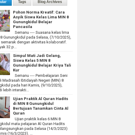
ular
Tags
Blog Archives
Pohon Norma Kreatif: Cara
Asyik Siswa Kelas Lima MIN 8
Gunungkidul Belajar
Pancasila
Semanu ---- Suasana kelas lima
 8 Gunungkidul pada Selasa, (7/10/2025),
at semarak dengan aktivitas kolaboratif.
ak 32 p...
Simpul Mati Jadi Gelang,
Siswa Kelas 5 MIN 8
Gunungkidul Belajar Kriya Tali
Kur
Semanu ---- Pembelajaran Seni
i Madrasah Ibtidaiyah Negeri (MIN) 8
kidul pada hari Kamis, (9/10/2025),
 lebih interakti...
Ujian Praktik Al Quran Hadits
di MIN 8 Gunungkidul
Bertujuan Tanamkan Cinta Al
Quran
Ujian praktik kelas 6 MIN 8
kidul mata pelajaran Al Quran Hadits
dilangsungkan pada Selasa (14/3/2023)
mis (16/3/2023). ...