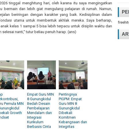
026 tinggal menghitung hari, oleh karena itu saya mengingatkan
u bermain dan lebih giat mengulang pelajaran di rumah. Namun,
PE
jalan beriringan dengan karakter yang baik. Kedisiplinan dalam
fondasi utama untuk membentuk akhlak mereka. Saya berharap,
freehi
anak kelas 1 sampai 5 bisa lebih terpacu untuk disiplin waktu dan
selesai nanti," tutur beliau penuh harap. (ans)
AR
ap
Empat Guru MIN
Pentingnya
rkontribusi,
8 Gunungkidul
PIGPM: Empat
ru Pemula MIN
Bedah Desain
Guru MIN 8
Gunungkidul
Pembelajaran
Gunungkidul
bekali Growth
Mendalam dan
Dibekali
ndset
Integrasi
Komitmen
Kurikulum
Kebangsaan dan
Berbasis Cinta
Integritas